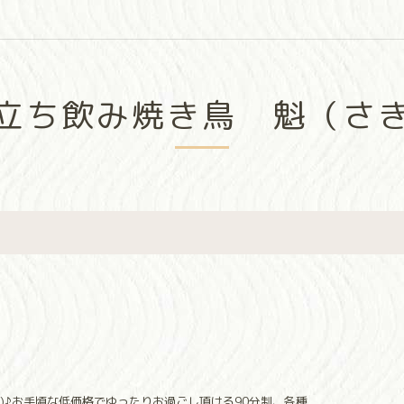
立ち飲み焼き鳥 魁（さ
込)♪お手頃な低価格でゆったりお過ごし頂ける90分制、各種