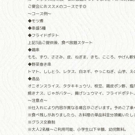
ご宴会におススメのコースです◎
〜コース例〜
◆モツ煮
◆串盛5種
◆フライドポテト
上記3品ご提供後、食べ放題スタート
◆鶏串
もも、ずり、ささみ、皮、ねぎま、きも、こころ、やげん軟
◆野菜巻き串
トマト、ししとう、レタス、白ネギ、やっこねぎ、山芋、え
◆逸品
オニオンスライス、タタキキュウリ、枝豆、鶏皮ポン酢、塩
焼きナス、じゃがバター、揚げシュウマイ、フライドポテト
〜注意点〜
※仕入れにより内容が異なる場合がございます。予めご了承
※食べ残しがありましたら、お料理の単品料金分頂戴いたし
※グラス交換制
※大人2名様〜ご利用可能、小学生以下半額、幼児無料。