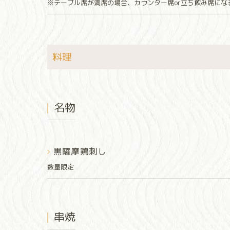
※テーブル席が満席の場合、カウンター席or立ち飲み席に
料理
名物
黒薩摩鶏刺し
数量限定
串焼