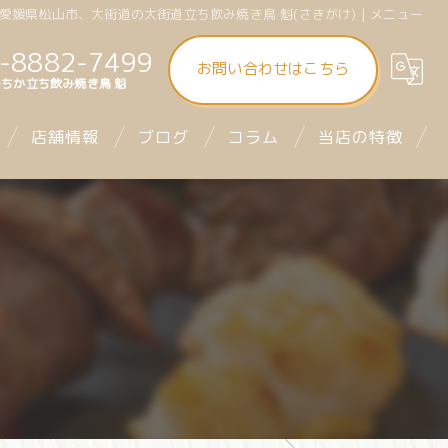
愛媛県松山市、大街道の大街道立ち飲み焼き鳥 魁(さきがけ) | メニュー
-8882-7499
お問い合わせはこちら
ちか立ち飲み焼き鳥 魁
店舗情報
ブログ
コラム
当店の特徴
大街道立ち飲み焼き鳥 魁（さきがけ）
食べ飲み放題
まつちか立ち飲み焼き鳥 魁
昼飲み
mitra1st ミトラファースト
立ち飲み
お座席
デート