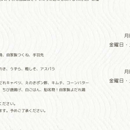
月
金曜日・土
骨、自家製つくね、手羽先
のき、うずら、梅しそ、アスパラ
月
金曜日・土
だれキャベツ、えのきポン酢、キムチ、コーンバター
、ちび唐揚げ、白ごはん、魁名物！自家製よだれ鶏
ください。
ます。予めご了承ください。