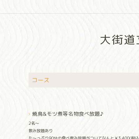
大街道
コース
焼鳥&モツ煮等名物食べ放題♪
2名〜
飲み放題あり
た〜っぷり90分の食べ飲み放題がついてなんと￥3,400(税