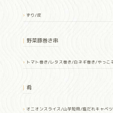
ずり/皮
野菜豚巻き串
トマト巻き/レタス巻き/白ネギ巻き/やっこ
肴
オニオンスライス/山芋短冊/塩だれキャベツ