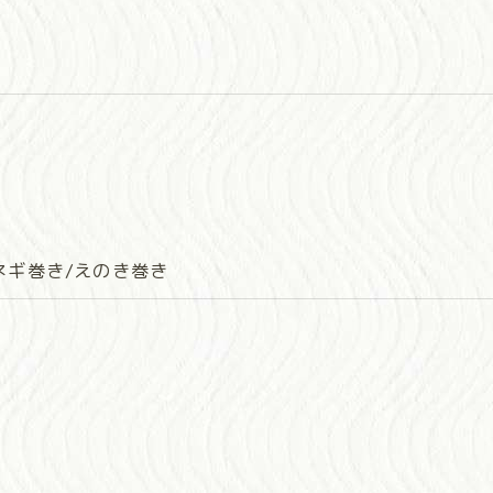
ネギ巻き/えのき巻き