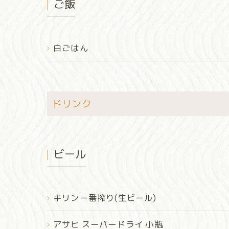
ご飯
白ごはん
ドリンク
ビール
キリンー番搾り(生ビール)
アサヒ スーパードライ 小瓶