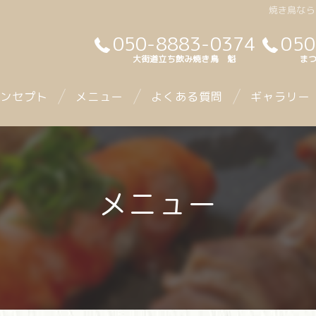
焼き鳥なら
050-8883-0374
050
大街道立ち飲み焼き鳥 魁
まつ
ンセプト
メニュー
よくある質問
ギャラリー
メニュー