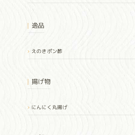
逸品
えのきポン酢
揚げ物
にんにく丸揚げ