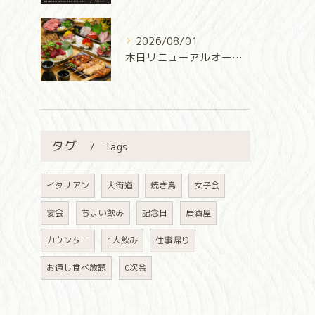
2026/08/01
本日リニューアルオープン‼️
タグ
Tags
イタリアン
大街道
焼き鳥
女子会
宴会
ちょい飲み
記念日
居酒屋
カウンター
1人飲み
仕事帰り
お通し食べ放題
0次会