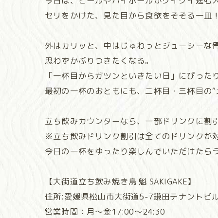
今日は、ビールやハイボールがグイグイ進む
セリをかけた、見た目から食欲をそそる一皿
外はカリッと、中はじゅわっとジューシーな
思わずかぶりつきたくなる。
「一杯目からガツンといきたい日」にぴった
最初の一杯のおともにも、二杯目・三杯目の“
立ち飲みカウンターなら、一部ドリンクに割
※立ち飲みドリンク割引は全てのドリンクが対
今日の一杯をゆったり楽しんでいただけたらう
【大街道立ち飲み焼き鳥 魁 SAKIGAKE】
住所:愛媛県松山市大街道5-7鎌田テナントビ
営業時間：月〜金17:00〜24:30