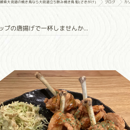
媛県大街道の焼き鳥なら大街道立ち飲み焼き鳥 魁(さきがけ)
ブログ
カ
プの唐揚げで一杯しませんか...