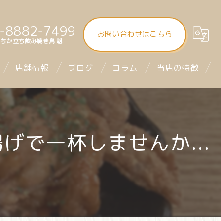
-8882-7499
お問い合わせはこちら
ちか立ち飲み焼き鳥 魁
店舗情報
ブログ
コラム
当店の特徴
大街道立ち飲み焼き鳥 魁（さきがけ）
食べ飲み放題
まつちか立ち飲み焼き鳥 魁
昼飲み
げで一杯しませんか...
mitra1st ミトラファースト
立ち飲み
お座席
デート