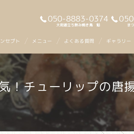
050-8883-0374
050
大街道立ち飲み焼き鳥 魁
まつ
ンセプト
メニュー
よくある質問
ギャラリー
気！チューリップの唐揚