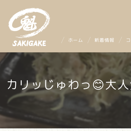
ホーム
新着情報
コ
カリッじゅわっ😊大人