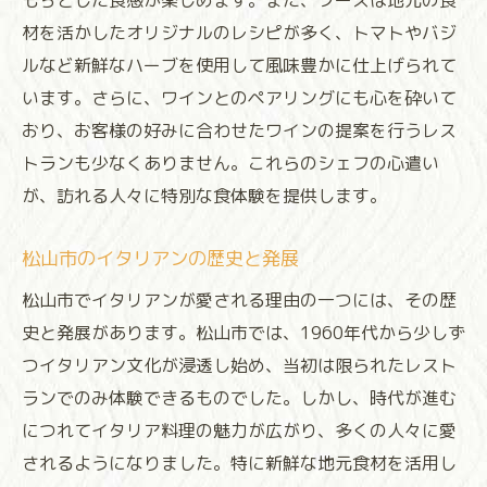
もちとした食感が楽しめます。また、ソースは地元の食
のひととき
材を活かしたオリジナルのレシピが多く、トマトやバジ
ロマンチックなディナーシーンの演出
ルなど新鮮なハーブを使用して風味豊かに仕上げられて
家族や友人と楽しむカジュアルイタリアン
います。さらに、ワインとのペアリングにも心を砕いて
プライベート感を重視した個室レストラン
おり、お客様の好みに合わせたワインの提案を行うレス
特別な日のためのイタリアンディナー
トランも少なくありません。これらのシェフの心遣い
昼と夜の異なる雰囲気を楽しむ方法
が、訪れる人々に特別な食体験を提供します。
音楽と料理の調和で心地よい時間を
松山市のイタリアンの歴史と発展
松山市で選ぶべきイタリアンディナーの名店ガ
イド
松山市でイタリアンが愛される理由の一つには、その歴
地元で評判のイタリアンレストラン紹介
史と発展があります。松山市では、1960年代から少しず
つイタリアン文化が浸透し始め、当初は限られたレスト
予約必須の人気店ランキング
ランでのみ体験できるものでした。しかし、時代が進む
隠れ家的名店を訪れる楽しみ
につれてイタリア料理の魅力が広がり、多くの人々に愛
シェフの個性が光るユニークなレストラン
されるようになりました。特に新鮮な地元食材を活用し
地元住民が愛する老舗イタリアン