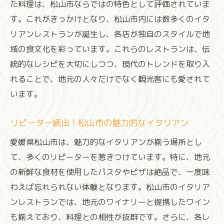
た料理は、松山市ならではの特色として評価されていま
新進気鋭のシェフが手掛ける話題の店
す。これがきっかけとなり、松山市内には数多くのイタ
心地よい雰囲気の中で楽しむ松山市のイタリア
リアンレストランが誕生し、各店が独自のスタイルで地
ンディナー
域の食文化を彩っています。これらのレストランは、伝
リラックスできるカジュアルな空間
統的なレシピを大切にしつつ、現代のトレンドを取り入
れることで、地元の人々だけでなく観光客にも愛されて
デートに最適なロマンチックなレストラン
います。
家族連れでも安心して楽しめる店選び
インテリアにこだわったおしゃれな店
リピーター続出！松山市の魅力的なイタリアン
四季折々の景色を楽しむテラス席
愛媛県松山市は、魅力的なイタリアンが揃う場所とし
シックで落ち着いた大人の空間
て、多くのリピーターを惹きつけています。特に、地元
松山市のイタリアンディナーで味覚を刺激する
の新鮮な食材を使用したパスタやピザは絶品で、一度味
一皿
わえば忘れられない体験となります。松山市のイタリア
季節限定メニューで楽しむ旬の味覚
ンレストランでは、地元のワイナリーと提携したワイン
独創的なイタリアンが生み出す新しい味
も揃えており、料理との相性が抜群です。さらに、各レ