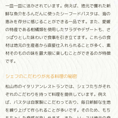
メニュー
一皿一皿に活かされています。例えば、地元で獲れた新
愛媛の味覚をイタリアンで楽しむ方法
鮮な魚介をふんだんに使ったシーフードパスタは、海の
恵みを存分に感じることができる一品です。また、愛媛
食材選びにこだわるレストランの選び方
の特産である柑橘類を使用したサラダやデザートも、さ
農家直送の食材を使ったレストランガイド
っぱりとした味わいで食事を引き立てます。これらの食
松山市で楽しむ本格イタリアンワインと料理の
材は地元の生産者から直接仕入れられることが多く、素
調和
材そのものの味を最大限に楽しむことができるのが特徴
イタリアンワインの基本知識と選び方
です。
ワインと料理のペアリングを楽しむ方法
ソムリエが薦めるワインセレクション
シェフのこだわりが光る料理の秘密
季節に合わせたワインと料理の楽しみ方
松山市のイタリアンレストランでは、シェフたちがそれ
ワイン通を唸らせる松山市のワイン専門店
ぞれのこだわりを持って料理を提供しています。例え
初心者でも安心！ワインの楽しみ方ガイド
ば、パスタは自家製にこだわっており、毎日新鮮な生地
を練り上げて作られることが多いです。そのため、もち
松山市のイタリアンレストランで体験する至福