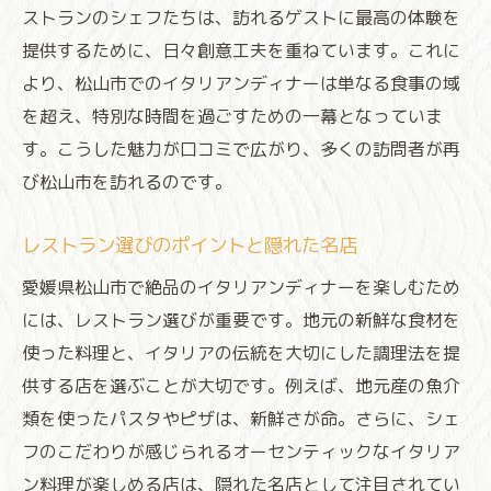
デザートまで妥協しない本格的な料理
ストランのシェフたちは、訪れるゲストに最高の体験を
提供するために、日々創意工夫を重ねています。これに
シェフのサプライズメニューで感動を
より、松山市でのイタリアンディナーは単なる食事の域
異国情緒を感じるエスニック風イタリアン
を超え、特別な時間を過ごすための一幕となっていま
ベジタリアンも満足の絶品野菜料理
す。こうした魅力が口コミで広がり、多くの訪問者が再
愛媛県松山市で堪能するイタリアンの真髄
び松山市を訪れるのです。
伝統と革新が融合する本格イタリアン
地元に根付くイタリアン文化の進化
レストラン選びのポイントと隠れた名店
一度は訪れたい松山市の定番イタリアン
愛媛県松山市で絶品のイタリアンディナーを楽しむため
職人技が光るパスタとピザの極み
には、レストラン選びが重要です。地元の新鮮な食材を
観光客も満足するイタリアンの魅力
使った料理と、イタリアの伝統を大切にした調理法を提
供する店を選ぶことが大切です。例えば、地元産の魚介
愛媛の自然を感じるイタリアン料理
類を使ったパスタやピザは、新鮮さが命。さらに、シェ
フのこだわりが感じられるオーセンティックなイタリア
ン料理が楽しめる店は、隠れた名店として注目されてい