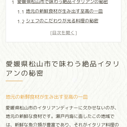
愛媛県松山市で味わう絶品イタリアンの秘密
地元の新鮮食材が生み出す至高の一皿
シェフのこだわりが光る料理の秘密
松山市のイタリアンの歴史と発展
リピーター続出！松山市の魅力的なイタリ
アン
レストラン選びのポイントと隠れた名店
愛媛県松山市で味わう絶品イタリ
絶品イタリアンを楽しむための予備知識
アンの秘密
地元食材を活かした松山市のイタリアンディナ
ースポット
地元の海の幸を活かしたイタリアンメニュ
地元の新鮮食材が生み出す至高の一皿
ー
愛媛県松山市のイタリアンディナーに欠かせないのが、
新鮮野菜が引き立つヘルシーな一品
地元の新鮮な食材です。瀬戸内海に面したこの地域で
シェフのオススメ！地元食材を使った特別
は、新鮮な魚介類が豊富であり、それがイタリア料理の