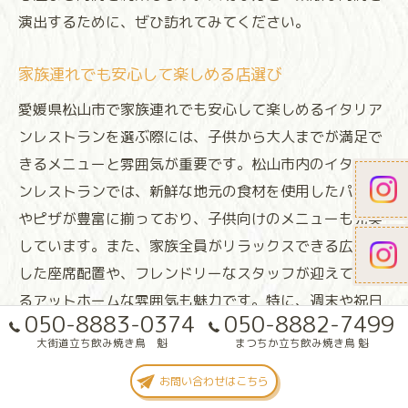
演出するために、ぜひ訪れてみてください。
家族連れでも安心して楽しめる店選び
愛媛県松山市で家族連れでも安心して楽しめるイタリア
ンレストランを選ぶ際には、子供から大人までが満足で
きるメニューと雰囲気が重要です。松山市内のイタリア
ンレストランでは、新鮮な地元の食材を使用したパスタ
やピザが豊富に揃っており、子供向けのメニューも充実
しています。また、家族全員がリラックスできる広々と
した座席配置や、フレンドリーなスタッフが迎えてくれ
るアットホームな雰囲気も魅力です。特に、週末や祝日
050-8883-0374
050-8882-7499
には家族で過ごす時間を充実させるための特別メニュー
大街道立ち飲み焼き鳥 魁
まつちか立ち飲み焼き鳥 魁
が提供されることが多く、訪れるたびに新しい味わいを
楽しむことができます。松山市のイタリアンレストラン
お問い合わせはこちら