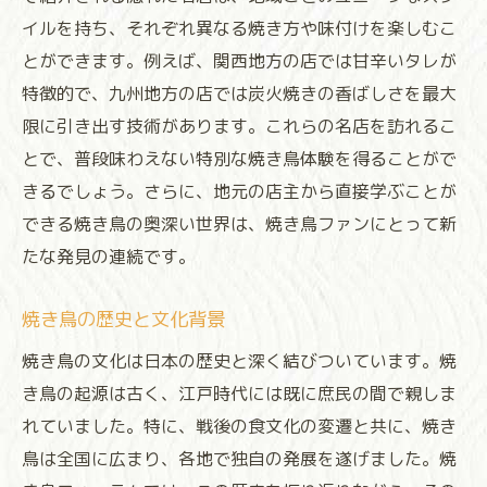
イルを持ち、それぞれ異なる焼き方や味付けを楽しむこ
焼き鳥の健康効果と栄養素
とができます。例えば、関西地方の店では甘辛いタレが
フォーラムで紹介された地域限定焼き鳥
特徴的で、九州地方の店では炭火焼きの香ばしさを最大
焼き鳥の新しい食べ方の提案
限に引き出す技術があります。これらの名店を訪れるこ
焼き鳥の未来を考える
とで、普段味わえない特別な焼き鳥体験を得ることがで
焼き鳥を通じた人々の交流
きるでしょう。さらに、地元の店主から直接学ぶことが
焼き鳥の魅力地鶏の選び方から焼き方まで
できる焼き鳥の奥深い世界は、焼き鳥ファンにとって新
地鶏の特徴と焼き鳥への影響
たな発見の連続です。
焼き方の違いがもたらす味の変化
焼き鳥の歴史と文化背景
焼き鳥の魅力を引き出す素材の選び方
焼き鳥の文化は日本の歴史と深く結びついています。焼
プロが実践する焼き鳥のこだわり
き鳥の起源は古く、江戸時代には既に庶民の間で親しま
フォーラムでの実演とその効果
れていました。特に、戦後の食文化の変遷と共に、焼き
焼き鳥に対する新しい理解
鳥は全国に広まり、各地で独自の発展を遂げました。焼
フォーラムで明かされる焼き鳥の奥深い味わい