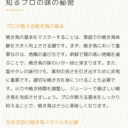
知るプロの味の秘密
地鶏の選び方と焼き方焼き鳥フォーラムで深ま
る知識
地鶏の品質を見分けるポイント
プロが教える焼き鳥の基本
焼き鳥に適した地鶏の種類
焼き鳥の基本をマスターすることは、家庭での焼き鳥体
プロが語る地鶏の下ごしらえ方法
験を大きく向上させる鍵です。まず、焼き鳥において重
焼き方で変わる焼き鳥の味わい
要なのは、地鶏の選び方です。新鮮で質の高い地鶏を選
ぶことで、焼き鳥の味わいが一段と深まります。また、
美味しさを引き出す焼き技法
塩やタレの味付けも、素材の良さを引き出すために非常
フォーラムで学んだ地鶏の新知識
に重要です。適切な焼き方を身につけることも必要で
焼き鳥フォーラムで語られる奥深い味わいの秘
す。火力や焼き時間を調整し、ジューシーで香ばしい焼
密
き鳥を完成させましょう。プロが教える基本をしっかり
味の決め手となるタレの種類
抑えることで、焼き鳥はさらに美味しくなります。
絶妙な塩加減が生む味の深み
焼き鳥の香ばしさを引き立てる技
日本全国の焼き鳥スタイルを比較