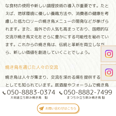
な食材の使用や新しい調理技術の導入が重要です。たと
えば、地球環境に優しい養鶏方法や、消費者の健康を考
慮した低カロリーの焼き鳥メニューの開発などが挙げら
れます。また、海外での人気も高まっており、国際的な
交流が焼き鳥文化をさらに豊かにする可能性を秘めてい
ます。これからの焼き鳥は、伝統と革新を両立しなが
ら、新しい価値を創造していくことでしょう。
焼き鳥を通じた人々の交流
焼き鳥は人々が集まり、交流を深める場を提供する料理
としても知られています。居酒屋やフォーラムで焼き鳥
050-8883-0374
050-8882-7499
を囲むことで、世代や国を超えたコミュニケーションが
大街道立ち飲み焼き鳥 魁
まつちか立ち飲み焼き鳥 魁
生まれます。特に焼き鳥フォーラムでは、プロが語る焼
き方や味の工夫が紹介され、参加者同士が知識を共有す
お問い合わせはこちら