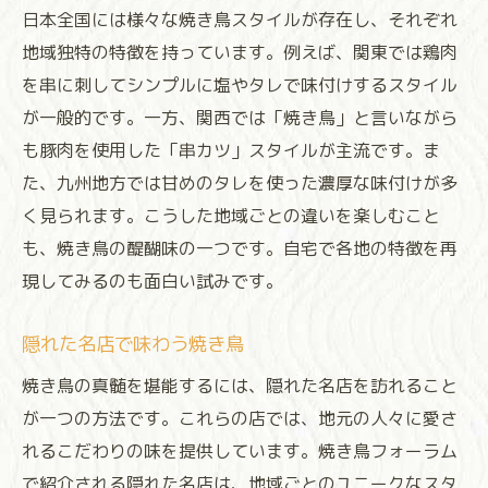
フォーラムでの味比べ体験談
日本全国には様々な焼き鳥スタイルが存在し、それぞれ
プロが語る焼き鳥の調味料選び
地域独特の特徴を持っています。例えば、関東では鶏肉
焼き鳥の風味を最大限に活かす方法
を串に刺してシンプルに塩やタレで味付けするスタイル
が一般的です。一方、関西では「焼き鳥」と言いながら
焼き鳥をもっと楽しむためのプロのアドバイス
も豚肉を使用した「串カツ」スタイルが主流です。ま
焼き鳥に合う飲み物の提案
た、九州地方では甘めのタレを使った濃厚な味付けが多
焼き鳥と一緒に楽しむサイドメニュー
く見られます。こうした地域ごとの違いを楽しむこと
家庭でもできる焼き鳥の楽しみ方
も、焼き鳥の醍醐味の一つです。自宅で各地の特徴を再
フォーラムで紹介された新しい焼き鳥スタ
現してみるのも面白い試みです。
イル
プロのおすすめ焼き鳥レシピ
隠れた名店で味わう焼き鳥
焼き鳥を楽しむイベント情報
焼き鳥の真髄を堪能するには、隠れた名店を訪れること
フォーラムで学ぶ焼き鳥の新たな一面と楽しみ
が一つの方法です。これらの店では、地元の人々に愛さ
方
れるこだわりの味を提供しています。焼き鳥フォーラム
地元で発見！新しい焼き鳥体験
で紹介される隠れた名店は、地域ごとのユニークなスタ