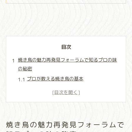
目次
焼き鳥の魅力再発見フォーラムで知るプロの味
の秘密
プロが教える焼き鳥の基本
日本全国の焼き鳥スタイルを比較
隠れた名店で味わう焼き鳥
焼き鳥の歴史と文化背景
焼き鳥を極めるための道具と技術
焼き鳥の魅力再発見フォーラムで
フォーラム参加者の感想と評判