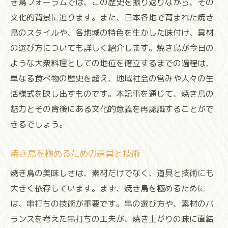
き鳥フォーラムでは、この歴史を振り返りながら、その
秘伝のたれの作り方とその歴史
文化的背景に迫ります。また、日本各地で育まれた焼き
焼き鳥の香りを楽しむテクニック
鳥のスタイルや、各地域の特色を生かした味付け、具材
プロが愛用する焼き鳥のスパイス
の選び方についても詳しく紹介します。焼き鳥が今日の
ような大衆料理としての地位を確立するまでの過程は、
焼き鳥の味を左右する要素
単なる食べ物の歴史を超え、地域社会の営みや人々の生
フォーラムで学んだ味の深め方
活様式を映し出すものです。本記事を通じて、焼き鳥の
焼き鳥の美味しさを引き立てる付け合わせ
魅力とその背後にある文化的意義を再認識することがで
焼き鳥フォーラムで発見する新しい楽しみ方
きるでしょう。
焼き鳥の新しい食べ方チャレンジ
地域別焼き鳥の楽しみ方ガイド
焼き鳥を極めるための道具と技術
フォーラムで共有された焼き鳥の物語
焼き鳥の美味しさは、素材だけでなく、道具と技術にも
焼き鳥と音楽の融合イベント
大きく依存しています。まず、焼き鳥を極めるために
家族で楽しむ焼き鳥の新たな可能性
は、串打ちの技術が重要です。串の選び方や、素材のバ
ランスを考えた串打ちの工夫が、焼き上がりの味に直結
焼き鳥を通じた地域振興活動