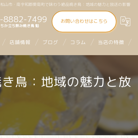
県松山市・南宇和郡愛南町で味わう絶品焼き鳥：地域の魅力と放送の影響
-8882-7499
お問い合わせはこちら
ちか立ち飲み焼き鳥 魁
店舗情報
ブログ
コラム
当店の特徴
大街道立ち飲み焼き鳥 魁（さきがけ）
食べ飲み放題
焼き鳥：地域の魅力と放
まつちか立ち飲み焼き鳥 魁
昼飲み
mitra1st ミトラファースト
立ち飲み
お座席
デート