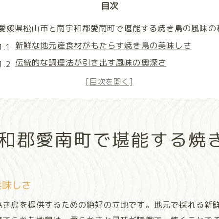
目次
愛媛県松山市と南宇和郡愛南町で堪能する焼き鳥の風味の
新鮮な地元産食材がもたらす焼き鳥の美味しさ
伝統的な調理法が引き出す風味の奥深さ
焼き鳥職人が語る、火入れのこだわり
愛媛ならではの特製タレの秘密
食通が推奨する、隠れた名店紹介
地元料理とのペアリング：新しい楽しみ方
和郡愛南町で堪能する焼
地元の素材が生み出す究極の焼き鳥体験を愛媛県松山で
愛媛の農家の情熱が詰まった鶏肉
地元の野菜とのコラボレーションが生む味
美味しさ
薫り高い炭火で焼き上げる技術
焼き鳥を提供するための絶好の立地です。地元で採れる新
食材の鮮度を保つための調達方法