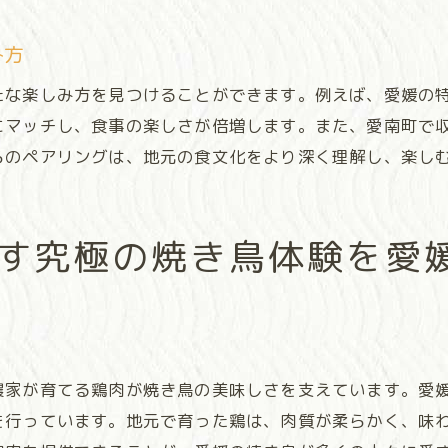
焼き鳥を囲む地元住民と観光客の交流
地元焼き鳥ツアーでの新しい体験
み方
地域の文化を学ぶ焼き鳥体験プログラム
たな楽しみ方を見つけることができます。例えば、愛媛の
ゲストから見た愛媛の焼き鳥の印象
にマッチし、食事の楽しさが倍増します。また、愛南町で
焼き鳥を通じた異文化交流の可能性
らのペアリングは、地元の食文化をより深く理解し、楽し
愛媛の焼き鳥文化を支える地元の情熱とこだわり
焼き鳥職人たちの技と思い
す究極の焼き鳥体験を愛
代々受け継がれる伝統の味を守る
愛媛ならではの焼き鳥文化の歴史
地元イベントでの焼き鳥の役割
持続可能な地元食材の利用
農家が育てる鶏肉が焼き鳥の美味しさを支えています。愛
焼き鳥への愛が育む地域コミュニティ
を行っています。地元で育った鶏は、肉質が柔らかく、味
地域の誇りとなる焼き鳥の魅力を全国へ