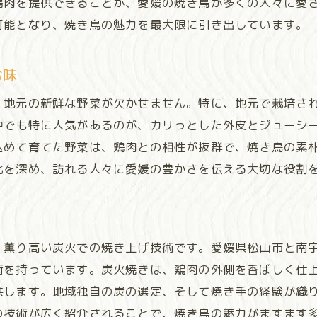
鶏肉を提供できることが、愛媛の焼き鳥が多くの人々に愛
愛媛の焼き鳥を全国に広める活動
可能となり、焼き鳥の魅力を最大限に引き出しています。
地元ブランドとしての焼き鳥の発展
全国展開を目指す愛媛の焼き鳥店
む味
他県からも注目を集める焼き鳥の実力
、地元の新鮮な野菜が欠かせません。特に、地元で栽培さ
焼き鳥フェアでの愛媛県の取り組み
中でも特に人気があるのが、カリっとした外皮とジューシ
焼き鳥を通じた地域の魅力発信戦略
込めて育てた野菜は、鶏肉との相性が抜群で、焼き鳥の素
化を深め、訪れる人々に愛媛の豊かさを伝える大切な役割
、薫り高い炭火での焼き上げ技術です。愛媛県松山市と南
術を持っています。炭火焼きは、鶏肉の外側を香ばしく仕
供します。地域独自の炭の選定、そして焼き手の経験が織
の技術が広く紹介されることで、焼き鳥の魅力がますます