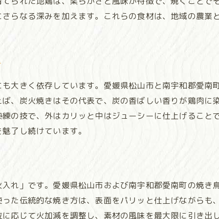
育てられた地鶏は、柔らかさと風味が特徴で、焼くことで
地元食材を生かしたオリジナルメニュー
にさらなる深みを加えます。これらの食材は、地域の農業
訪れるべきオススメの焼き鳥店
焼き鳥を通じて地域の魅力を発信する愛媛の力
さ
地域イベントでの焼き鳥ブースの人気
観光客を魅了する焼き鳥フェスティバル
にも大きく依存しています。愛媛県松山市と南宇和郡愛南
地域ブランドとしての焼き鳥プロモーション
えば、炭火焼きはその代表で、炭の香ばしい香りが鶏肉に
熟練の技で、外はカリッと中はジューシーに仕上げること
地元メディアが取り上げる焼き鳥の魅力
を魅了し続けています。
焼き鳥を通じた地域活性化への取り組み
愛媛の焼き鳥が生み出す経済効果
メディア放送が広げる焼き鳥の人気とその影響を探る
火入れ」です。愛媛県松山市および南宇和郡愛南町の焼き
地元テレビ番組が紹介する焼き鳥の魅力
使った伝統的な焼き方は、表面をパリッと仕上げながらも
SNSでの発信がもたらす焼き鳥ブーム
位に応じて火加減を調整し、素材の風味を最大限に引き出