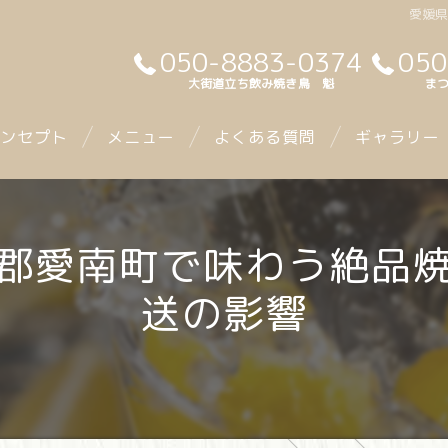
愛媛
050-8883-0374
050
大街道立ち飲み焼き鳥 魁
まつ
ンセプト
メニュー
よくある質問
ギャラリー
郡愛南町で味わう絶品
送の影響