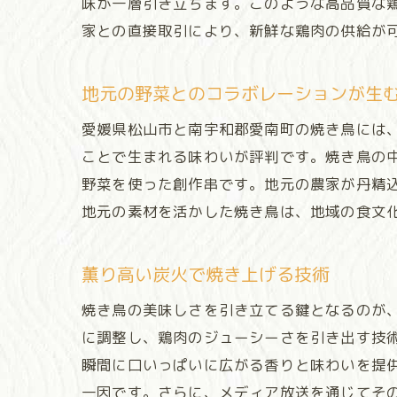
味が一層引き立ちます。このような高品質な
家との直接取引により、新鮮な鶏肉の供給が
地元の野菜とのコラボレーションが生
愛媛県松山市と南宇和郡愛南町の焼き鳥には
ことで生まれる味わいが評判です。焼き鳥の
野菜を使った創作串です。地元の農家が丹精
地元の素材を活かした焼き鳥は、地域の食文
薫り高い炭火で焼き上げる技術
焼き鳥の美味しさを引き立てる鍵となるのが
に調整し、鶏肉のジューシーさを引き出す技
瞬間に口いっぱいに広がる香りと味わいを提
一因です。さらに、メディア放送を通じてそ