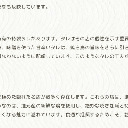
焼き鳥特集が観光客に与える影響
統をも反映しています。
メディア露出による店舗の集客効果
愛媛県外への焼き鳥文化の広がり
焼き鳥が地域プロモーションに果たす役割
特有の特製タレがあります。タレはその店の個性を示す重
絶品焼き鳥が地域活性化に貢献する理由
油、味噌を使った甘辛いタレは、焼き鳥の旨味をさらに引
地域住民の経済的安定を支える焼き鳥業界
損なわないように配慮しています。このようなタレの工夫
地元食材の消費を促進する焼き鳥の役割
。
交流の場を提供する焼き鳥店舗の重要性
焼き鳥観光がもたらす地域経済への恩恵
焼き鳥が地域アイデンティティを強化する
を極めた隠れた名店が数多く存在します。これらの店は、
地元と訪問者をつなげる焼き鳥の力
めなのは、地元産の新鮮な鶏を使用し、絶妙な焼き加減と
焼き鳥がつなぐ地域と訪問者の新しい交流の形
たくなる魅力に溢れています。食通が推奨するためこそ、
訪問者に愛される理由：焼き鳥店の魅力