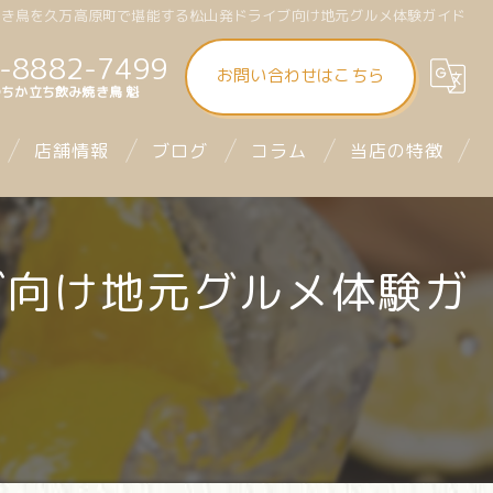
焼き鳥を久万高原町で堪能する松山発ドライブ向け地元グルメ体験ガイド
-8882-7499
お問い合わせはこちら
ちか立ち飲み焼き鳥 魁
店舗情報
ブログ
コラム
当店の特徴
大街道立ち飲み焼き鳥 魁（さきがけ）
食べ飲み放題
ブ向け地元グルメ体験ガ
まつちか立ち飲み焼き鳥 魁
昼飲み
mitra1st ミトラファースト
立ち飲み
お座席
デート