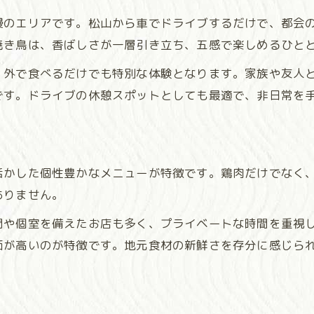
休憩も兼ねた高原焼き鳥スポット巡り
慢のエリアです。松山から車でドライブするだけで、都会
ドライブ帰りに寄りたい焼き鳥店の特徴
焼き鳥は、香ばしさが一層引き立ち、五感で楽しめるひと
久万高原町で家族と満喫する焼き鳥時間
、外で食べるだけでも特別な体験となります。家族や友人
家族で楽しむ焼き鳥と高原の風景
です。ドライブの休憩スポットとしても最適で、非日常を
子どもも喜ぶ焼き鳥メニューの魅力
焼き鳥店の家族向けサービスを活用
久万高原町で安心して過ごせる焼き鳥体験
活かした個性豊かなメニューが特徴です。鶏肉だけでなく
家族団らんに最適な焼き鳥の楽しみ方
ありません。
新鮮地鶏の焼き鳥が魅力の高原グルメ案内
間や個室を備えたお店も多く、プライベートな時間を重視
新鮮な地鶏を使った焼き鳥の魅力
価が高いのが特徴です。地元食材の新鮮さを存分に感じら
焼き鳥店で味わう高原グルメ体験
地鶏と焼き鳥の美味しい組み合わせ
焼き鳥好きにおすすめの高原料理