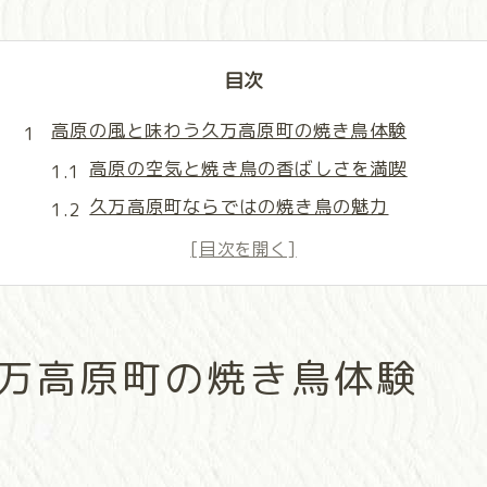
目次
高原の風と味わう久万高原町の焼き鳥体験
高原の空気と焼き鳥の香ばしさを満喫
久万高原町ならではの焼き鳥の魅力
地元産鶏肉が活きる焼き鳥の美味しさ
焼き鳥店選びで感じる高原の個性
焼き鳥を囲む高原グルメのひととき
ドライブ好き必見！松山発焼き鳥旅の楽しみ方
万高原町の焼き鳥体験
松山からドライブで楽しむ焼き鳥旅
焼き鳥を目的に高原まで足を延ばす魅力
焼き鳥店までのアクセスとルート選び