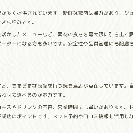
高原の恵みを感じる焼き鳥の美味しさ
鳥が多く提供されています。新鮮な鶏肉は弾力があり、ジ
外食先選びに迷ったら高原の焼き鳥を満喫しよう
大きな強みです。
焼き鳥が外食先選びの決め手になる理由
を活かしたメニューなど、素材の良さを最大限に引き出す
高原エリアで味わう焼き鳥の特徴
ピーターになる方も多いです。安全性や品質管理にも配慮
焼き鳥店で感じる地元ならではの温かさ
焼き鳥と高原景色の相性を楽しむ
外食に最適な焼き鳥のポイント紹介
焼き鳥好きが語る久万高原町のおすすめポイント
など、さまざまな設備を持つ焼き鳥店が点在しています。
焼き鳥マニアも納得の久万高原町の魅力
合わせて選べるのが魅力です。
焼き鳥好きが選ぶ高原のお店特徴
コースやドリンクの内容、営業時間にも違いがあります。
久万高原町で注目の焼き鳥メニュー紹介
が成功のポイントです。ネット予約や口コミ情報も活用し
焼き鳥通がすすめる高原グルメ体験