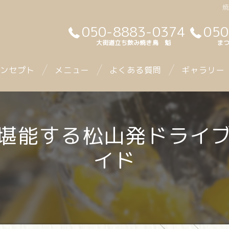
050-8883-0374
050
大街道立ち飲み焼き鳥 魁
まつ
ンセプト
メニュー
よくある質問
ギャラリー
堪能する松山発ドライ
イド