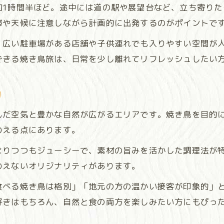
約1時間半ほど。途中には道の駅や展望台など、立ち寄りた
滞や天候に注意しながら計画的に出発するのがポイントで
、広い駐車場がある店舗や子供連れでも入りやすい空間が
できる焼き鳥旅は、日常を少し離れてリフレッシュしたい
力
んだ空気と豊かな自然が広がるエリアです。焼き鳥を目的
わえる点にあります。
まりつつもジューシーで、素材の旨みを活かした調理法が
わえないオリジナリティがあります。
食べる焼き鳥は格別」「地元の方の温かい接客が印象的」
好きはもちろん、自然と食の両方を楽しみたい方にもぴっ