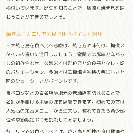
根付いています。歴史を知ることで一層深く焼き鳥を味
わうことができるでしょう。
焼き鳥三大エリアの食べ比べポイント紹介
三大焼き鳥を食べ比べる際は、焼き方や味付け、提供ス
タイルの違いに注目しましょう。室蘭では豚串と洋がら
しの組み合わせ、久留米では部位ごとの食感とタレ・塩
のバリエーション、今治では鉄板焼き独特の香ばしさと
肉のジューシーさがポイントです。
食べログなどの百名店や地元の老舗店を訪れることで、
名師が手掛ける本場の味を堪能できます。初めての方は
人気店の定番メニューから注文し、慣れてきたら希少部
位や季節限定串にも挑戦してみましょう。
各エリアでの食べ比べでは、焼き鳥と相性の良い地酒や