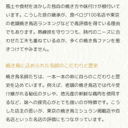
焼き鳥に対する名師の温故知新の姿勢
風土や食材を活かした独自の焼き方や味付けが根付いて
名師直伝の焼き鳥技術を体験しよう
います。こうした技の継承が、食べログ100名店や東京
焼き鳥名師から学ぶ絶品焼きのコツと体験
の老舗焼き鳥店ランキングなどで高評価を得ている理由
談
でもあります。熟練技を守りつつも、時代のニーズに合
焼き鳥の火加減や串打ちを名師が解説
わせた工夫も重ねている点が、多くの焼き鳥ファンを惹
焼き鳥名師指導のもと自宅で再現する方法
きつけてやみません。
焼き鳥名師の体験型レッスンの魅力紹介
焼き鳥に込められた名師のこだわりと歴史
焼き鳥名師から伝授される特製タレの作り
焼き鳥名師たちは、一本一本の串に自らのこだわりと歴
方
史を込めています。例えば、老舗の焼き鳥店では代々受
地域ごとの焼き鳥文化が広がる理由
け継がれる秘伝のタレや、地元産の新鮮な鶏肉を使用す
焼き鳥文化が各地で独自に進化した背景
るなど、味への探究心がとても強いのが特徴です。こう
焼き鳥名師が語る地域ごとの食材と工夫
した店主の思いが、東京の焼き鳥ミシュラン掲載店や百
焼き鳥スタイルの違いに見る地域性の面白
名店といった名店の評価にもつながっています。
さ