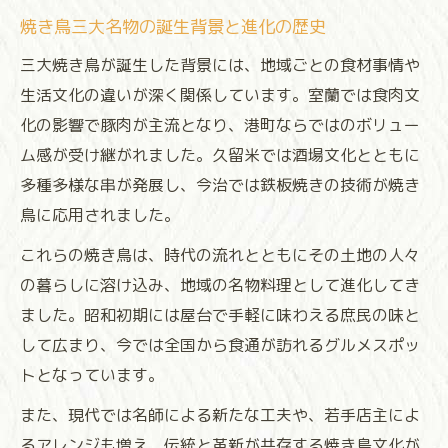
焼き鳥三大名物の誕生背景と進化の歴史
三大焼き鳥が誕生した背景には、地域ごとの食材事情や
生活文化の違いが深く関係しています。室蘭では食肉文
化の影響で豚肉が主流となり、港町ならではのボリュー
ム感が受け継がれました。久留米では酒場文化とともに
多種多様な串が発展し、今治では鉄板焼きの技術が焼き
鳥に応用されました。
これらの焼き鳥は、時代の流れとともにその土地の人々
の暮らしに溶け込み、地域の名物料理として進化してき
ました。昭和初期には屋台で手軽に味わえる庶民の味と
して広まり、今では全国から食通が訪れるグルメスポッ
トとなっています。
また、現代では名師による新たな工夫や、若手店主によ
るアレンジも増え、伝統と革新が共存する焼き鳥文化が