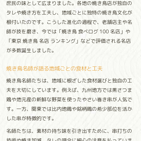
庶民の味として広まりました。各地の焼き鳥店が独自の
タレや焼き方を工夫し、地域ごとに独特の焼き鳥文化が
根付いたのです。こうした進化の過程で、老舗店主や名
師が技を磨き、今では「焼き鳥 食べログ 100 名店」や
「東京 焼き鳥 名店 ランキング」などで評価される名店
が多数誕生しました。
焼き鳥名師が語る地域ごとの食材と工夫
焼き鳥名師たちは、地域に根ざした食材選びと独自の工
夫を大切にしています。例えば、九州地方では黒さつま
鶏や地元産の新鮮な野菜を使ったやさい巻き串が人気で
す。一方、関東では比内地鶏や銘柄鶏の希少部位を活か
した串が特徴的です。
名師たちは、素材の持ち味を引き出すために、串打ちの
技術や焼き加減、タレの調合に細心の注意を払っていま