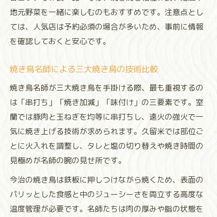
地元野菜を一緒に楽しむのもおすすめです。注意点とし
ては、人気店は予約必須の場合が多いため、事前に情報
を確認しておくと安心です。
焼き鳥名師による三大焼き鳥の技術比較
焼き鳥名師が三大焼き鳥を手掛ける際、最も重視するの
は「串打ち」「焼き加減」「味付け」の三要素です。室
蘭では豚肉と玉ねぎを均等に串打ちし、遠火の強火で一
気に焼き上げる技術が求められます。久留米では部位ご
とに火入れを調整し、タレと塩の切り替えや焼き時間の
見極めが名師の腕の見せ所です。
今治の焼き鳥は鉄板に押しつけながら焼くため、表面の
パリッとした食感と中のジューシーさを両立する高度な
温度管理が必要です。名師たちは肉の厚みや脂の状態を