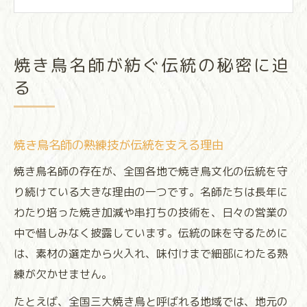
焼き鳥名師の技が生まれる厳しい修業の道
焼き鳥の味を決める名師の秘伝と工夫
全国三大焼き鳥の特色を徹底解剖
焼き鳥名師が紡ぐ伝統の秘密に迫
焼き鳥三大スタイルの違いと個性を解説
る
焼き鳥名師が語る三大焼き鳥の魅力とは
焼き鳥三大名物の誕生背景と進化の歴史
焼き鳥名師の熟練技が伝統を支える理由
焼き鳥三大エリアの食べ比べポイント紹介
焼き鳥名師による三大焼き鳥の技術比較
焼き鳥名師の存在が、全国各地で焼き鳥文化の伝統を守
り続けている大きな理由の一つです。名師たちは長年に
老舗名師が守る焼き鳥の流儀とは
わたり培った焼き加減や串打ちの技術を、日々の営業の
焼き鳥老舗名師が受け継ぐ伝統的な流儀
中で惜しみなく披露しています。伝統の味を守るために
焼き鳥名師直伝の焼き技と味付けの極意
は、素材の選定から火入れ、味付けまで細部にわたる熟
焼き鳥の老舗が守る仕込みの細やかな工夫
練が欠かせません。
焼き鳥名師が重視する串打ちの技と心得
たとえば、全国三大焼き鳥と呼ばれる地域では、地元の