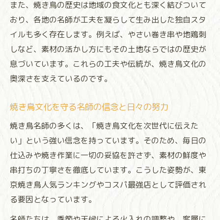
また、焼き鳥の歴史は地域の食文化とも深く結びついて
焼き鳥名師が守るご当地伝統の味わい
おり、各地の名師が工夫を凝らして生み出した独自スタ
焼き鳥が地域のソウルフードになった理由
イルも多く存在します。例えば、やさい巻き串や地鶏刺
食べ比べで味わう焼き鳥の奥深さ
しなど、素材の活かし方にもその土地ならではの歴史が
焼き鳥名師おすすめ食べ比べ体験のポイン
息づいています。これらの工夫や伝統が、焼き鳥文化の
ト
奥深さを支えているのです。
焼き鳥の部位ごとに異なる名師の焼き技術
焼き鳥文化を守る名師の信念と日々の努力
焼き鳥食べ歩きで感じる名師の個性と工夫
焼き鳥名師が提案する味わい方の新定番
焼き鳥名師の多くは、「焼き鳥文化を次世代に伝えた
い」という強い信念を持っています。そのため、毎日の
焼き鳥食べ比べで分かる名師の熟練度
仕込みや焼き作業に一切の妥協を許さず、素材の鮮度や
串打ちの丁寧さを徹底しています。こうした姿勢が、東
京焼き鳥人気ランキングやコスパ最強店として評価され
る要因となっています。
名師たちは、季節や天候による火入れの調整や、客層に