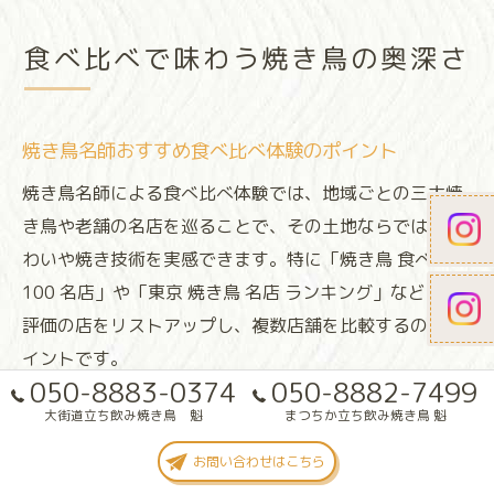
食べ比べで味わう焼き鳥の奥深さ
焼き鳥名師おすすめ食べ比べ体験のポイント
焼き鳥名師による食べ比べ体験では、地域ごとの三大焼
き鳥や老舗の名店を巡ることで、その土地ならではの味
わいや焼き技術を実感できます。特に「焼き鳥 食べログ
100 名店」や「東京 焼き鳥 名店 ランキング」などで高
評価の店をリストアップし、複数店舗を比較するのがポ
イントです。
050-8883-0374
050-8882-7499
食べ比べを楽しむ際は、部位やタレ・塩の違いを意識的
大街道立ち飲み焼き鳥 魁
まつちか立ち飲み焼き鳥 魁
に選ぶことで、名師ごとの個性や熟練度をより感じられ
お問い合わせはこちら
ます。例えば、同じねぎま串でも、焼き方や味付けでま