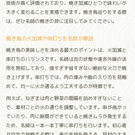
技術が高く評価されており、焼き加減ひとつで味わいが
大きく変わることを実感できます。焼き鳥巡りをする際
は、ぜひ名師の焼きの技に注目してみてください。
焼き鳥の火加減や串打ちを名師が解説
焼き鳥の美味しさを決める最大のポイントは、火加減と
串打ちのバランスです。名師は炭の状態や遠赤外線の活
用を熟知しており、強すぎず弱すぎない絶妙な火力で焼
き上げます。串打ちでは、肉の厚みや脂の入り方を見極
めて、均一に火が通るよう工夫するのが特徴です。
例えば、ねぎまは肉と野菜の間隔を詰めすぎないこと
で、素材ごとの火の通りを調整しています。串が曲がっ
ていたり、肉に隙間ができていると焼きムラが発生する
ため、名師は一本一本丁寧に串打ちを行います。初心者
が自宅で挑戦する際は、串の先端を揃える、具材の大き