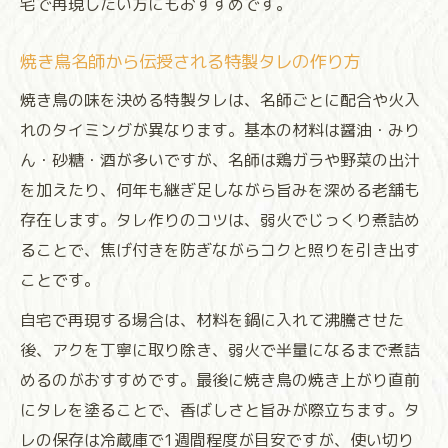
宅で再現したい方にもおすすめです。
焼き鳥名師から伝授される特製タレの作り方
焼き鳥の味を決める特製タレは、名師ごとに配合や火入
れのタイミングが異なります。基本の材料は醤油・みり
ん・砂糖・酒が多いですが、名師は鶏ガラや野菜の出汁
を加えたり、何年も継ぎ足しながら旨みを深める老舗も
存在します。タレ作りのコツは、弱火でじっくり煮詰め
ることで、焦げ付きを防ぎながらコクと照りを引き出す
ことです。
自宅で再現する場合は、材料を鍋に入れて沸騰させた
後、アクを丁寧に取り除き、弱火で半量になるまで煮詰
めるのがおすすめです。最後に焼き鳥の焼き上がり直前
にタレを塗ることで、香ばしさと旨みが際立ちます。タ
レの保存は冷蔵庫で1週間程度が目安ですが、使い切り