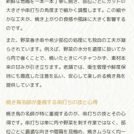
新鮮な地鶏を一本一本丁寧に捌き、部位ごとにカットの
大きさや串打ちの角度まで細かく調整します。この細や
かな工夫が、焼き上がりの食感や風味に大きく影響する
のです。
また、野菜巻き串や希少部位の処理にも独自の工夫が凝
らされています。例えば、野菜の水分を適度に抜いてか
ら肉で巻くことで、焼いたときにベチャつかず、素材本
来の甘みが引き立ちます。老舗では、衛生管理や鮮度保
持にも徹底した注意を払い、安心して楽しめる焼き鳥を
提供しています。
焼き鳥名師が重視する串打ちの技と心得
焼き鳥の名師が特に重視するのが、串打ちの技とその心
得です。串打ちは単に肉や野菜を刺す作業ではなく、部
位ごとに最適な向きや間隔を見極め、焼きムラなく均一