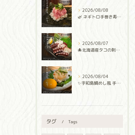
2026/08/08
🌿 ネギトロ手巻き寿司 🌿
2026/08/07
🐙北海道産タコの刺身🐙
2026/08/04
✨宇和島鯛めし風 手巻き寿司✨
タグ
Tags