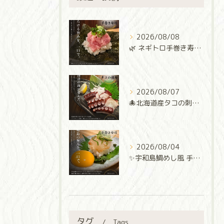
2026/08/08
🌿 ネギトロ手巻き寿司 🌿
2026/08/07
🐙北海道産タコの刺身🐙
2026/08/04
✨宇和島鯛めし風 手巻き寿司✨
タグ
Tags