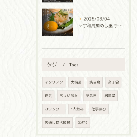
2026/08/04
✨宇和島鯛めし風 手巻き寿司✨
タグ
Tags
イタリアン
大街道
焼き鳥
女子会
宴会
ちょい飲み
記念日
居酒屋
カウンター
1人飲み
仕事帰り
お通し食べ放題
0次会