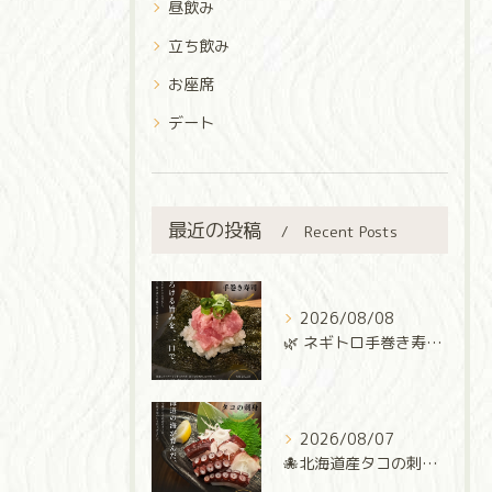
昼飲み
立ち飲み
お座席
デート
最近の投稿
Recent Posts
2026/08/08
🌿 ネギトロ手巻き寿司 🌿
2026/08/07
🐙北海道産タコの刺身🐙