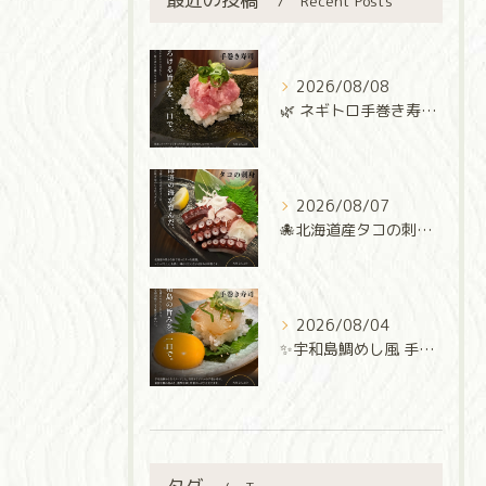
Recent Posts
2026/08/08
🌿 ネギトロ手巻き寿司 🌿
2026/08/07
🐙北海道産タコの刺身🐙
2026/08/04
✨宇和島鯛めし風 手巻き寿司✨