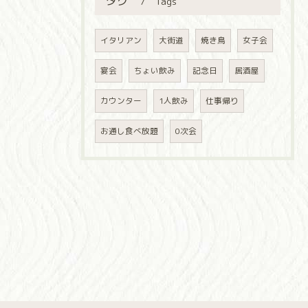
タグ
Tags
イタリアン
大街道
焼き鳥
女子会
宴会
ちょい飲み
記念日
居酒屋
カウンター
1人飲み
仕事帰り
お通し食べ放題
0次会