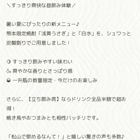
＼すっきり爽快な昼飲み体験／
暑い夏にぴったりの新メニュー♪
熊本限定焼酎「浅黄うさぎ」と「白水」を、シュワっと
炭酸割りでご用意しました！
🍋 すっきり飲みやすい味わい
🍶 爽やかな香りとさっぱり感
🥃 一升瓶の数量限定・今だけのお楽しみ
さらに、【立ち飲み席】ならドリンク全品半額で超お
得！
焼き鳥やおつまみとも相性バッチリです。
「松山で飲めるなんて！」と嬉しい驚きの声も多数♪