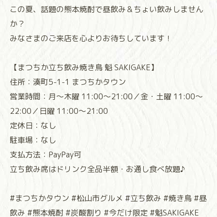
この夏、話題の熊本焼酎で昼飲み＆ちょい飲みしません
か？
みなさまのご来店を心よりお待ちしています！
【まつちか立ち飲み焼き鳥 魁 SAKIGAKE】
住所：湊町5-1-1 まつちかタウン
営業時間：月～木曜 11:00～21:00／金・土曜 11:00～
22:00／日曜 11:00～21:00
定休日：なし
駐車場：なし
支払方法：PayPay可
立ち飲み席はドリンク全品半額・お通し食べ放題♪
#まつちかタウン #松山市グルメ #立ち飲み #焼き鳥 #昼
飲み #熊本焼酎 #炭酸割り #今だけ限定 #魁SAKIGAKE