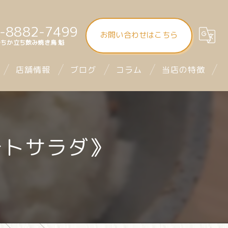
-8882-7499
お問い合わせはこちら
ちか立ち飲み焼き鳥 魁
店舗情報
ブログ
コラム
当店の特徴
大街道立ち飲み焼き鳥 魁（さきがけ）
食べ飲み放題
まつちか立ち飲み焼き鳥 魁
昼飲み
テトサラダ》
mitra1st ミトラファースト
立ち飲み
お座席
デート