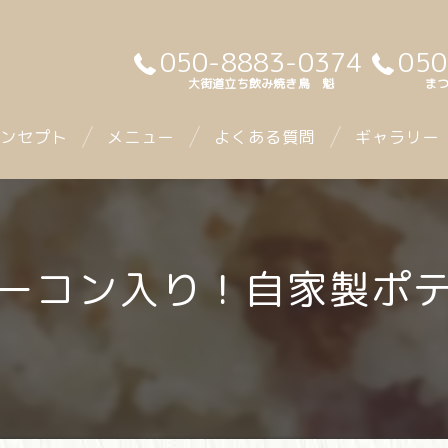
050-8883-0374
050
大街道立ち飲み焼き鳥 魁
まつ
ンセプト
メニュー
よくある質問
ギャラリー
ーコン入り！自家製ポ