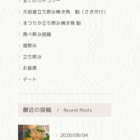
全てのカテゴリー
大街道立ち飲み焼き鳥 魁（さきがけ）
まつちか立ち飲み焼き鳥 魁
食べ飲み放題
昼飲み
立ち飲み
お座席
デート
最近の投稿
Recent Posts
2026/08/04