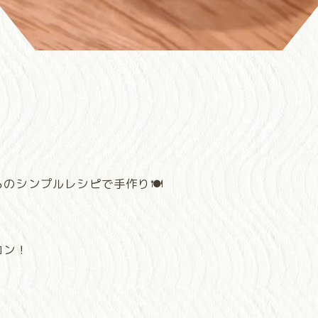
》
のシンプルレシピで手作り🍽️
。
コン！