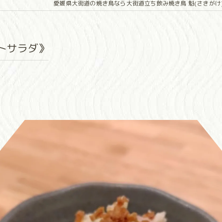
愛媛県大街道の焼き鳥なら大街道立ち飲み焼き鳥 魁(さきがけ
トサラダ》