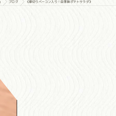
)
ブログ
《厚切りベーコン入り！自家製ポテトサラダ》