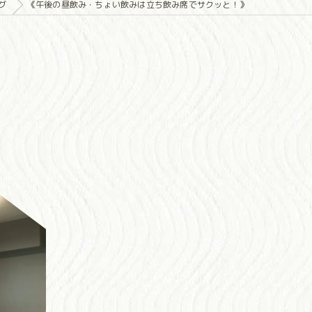
グ
《午後の昼飲み・ちょい飲みは立ち飲み席でサクッと！》