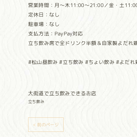
営業時間：月～木11:00～21:00／金・土11:00～
定休日：なし
駐車場：なし
支払方法：PayPay対応
立ち飲み席で全ドリンク半額＆自家製よだれ
#松山昼飲み #立ち飲み #ちょい飲み #よだれ
大街道で立ち飲みできるお店
立ち飲み
< 前のページ