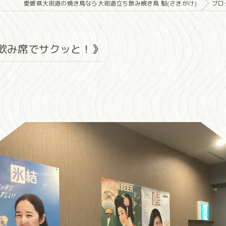
愛媛県大街道の焼き鳥なら大街道立ち飲み焼き鳥 魁(さきがけ)
ブロ
飲み席でサクッと！》