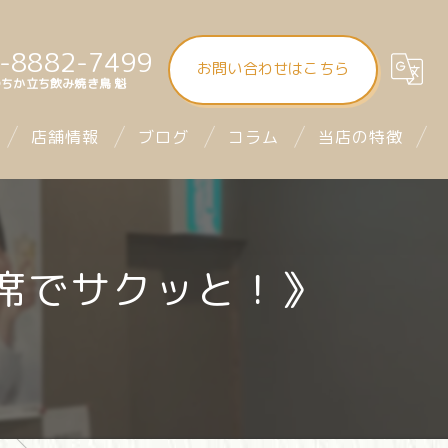
-8882-7499
お問い合わせはこちら
ちか立ち飲み焼き鳥 魁
店舗情報
ブログ
コラム
当店の特徴
大街道立ち飲み焼き鳥 魁（さきがけ）
食べ飲み放題
まつちか立ち飲み焼き鳥 魁
昼飲み
席でサクッと！》
mitra1st ミトラファースト
立ち飲み
お座席
デート