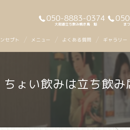
050-8883-0374
050
大街道立ち飲み焼き鳥 魁
まつ
ンセプト
メニュー
よくある質問
ギャラリー
・ちょい飲みは立ち飲み