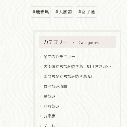
#焼き鳥
#大街道
#女子会
カテゴリー
Categories
全てのカテゴリー
大街道立ち飲み焼き鳥 魁（さきがけ）
まつちか立ち飲み焼き鳥 魁
食べ飲み放題
昼飲み
立ち飲み
お座席
デート