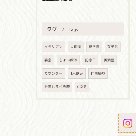
タグ
Tags
イタリアン
大街道
焼き鳥
女子会
宴会
ちょい飲み
記念日
居酒屋
カウンター
1人飲み
仕事帰り
お通し食べ放題
0次会