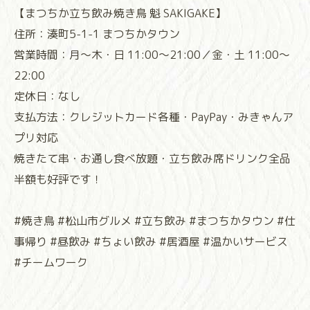
【まつちか立ち飲み焼き鳥 魁 SAKIGAKE】
住所：湊町5-1-1 まつちかタウン
営業時間：月～木・日 11:00～21:00／金・土 11:00～
22:00
定休日：なし
支払方法：クレジットカード各種・PayPay・みきゃんア
プリ対応
焼きたて串・お通し食べ放題・立ち飲み席ドリンク全品
半額も好評です！
#焼き鳥 #松山市グルメ #立ち飲み #まつちかタウン #仕
事帰り #昼飲み #ちょい飲み #居酒屋 #温かいサービス
#チームワーク