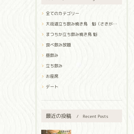
全てのカテゴリー
大街道立ち飲み焼き鳥 魁（さきがけ）
まつちか立ち飲み焼き鳥 魁
食べ飲み放題
昼飲み
立ち飲み
お座席
デート
最近の投稿
Recent Posts