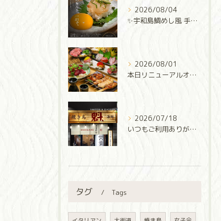
2026/08/04
✨宇和島鯛めし風 手巻き寿司✨
2026/08/01
本日リニューアルオープン‼️
2026/07/18
いつもご利用ありがとうございます✨
タグ
Tags
イタリアン
大街道
焼き鳥
女子会