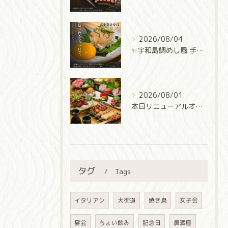
2026/08/04
✨宇和島鯛めし風 手巻き寿司✨
2026/08/01
本日リニューアルオープン‼️
タグ
Tags
イタリアン
大街道
焼き鳥
女子会
宴会
ちょい飲み
記念日
居酒屋