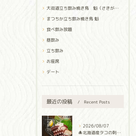
大街道立ち飲み焼き鳥 魁（さきがけ）
まつちか立ち飲み焼き鳥 魁
食べ飲み放題
昼飲み
立ち飲み
お座席
デート
最近の投稿
Recent Posts
2026/08/07
🐙北海道産タコの刺身🐙