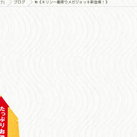
け)
ブログ
🍻《キリン一番搾りメガジョッキ新登場！》