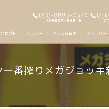
050-8883-0374
050
大街道立ち飲み焼き鳥 魁
まつ
ンセプト
メニュー
よくある質問
ギャラリー
リン一番搾りメガジョッキ