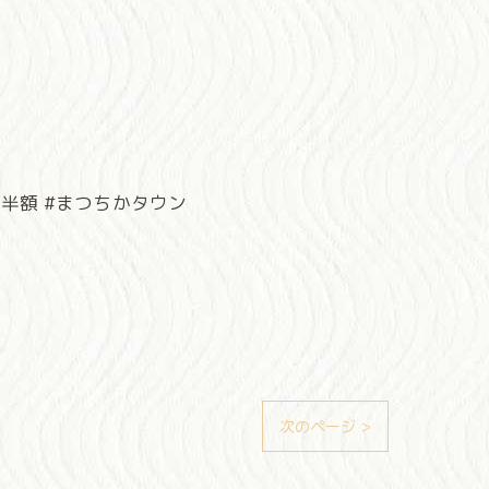
ク半額 #まつちかタウン
次のページ >