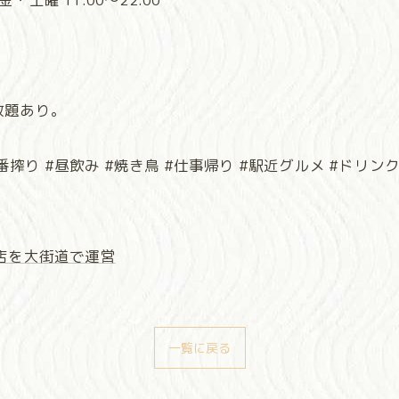
放題あり。
番搾り #昼飲み #焼き鳥 #仕事帰り #駅近グルメ #ドリン
店を大街道で運営
一覧に戻る