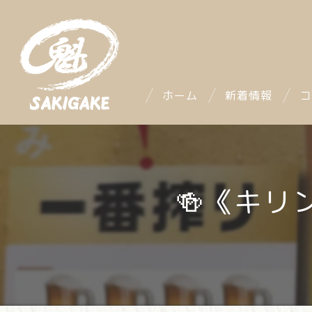
ホーム
新着情報
コ
🍻《キ