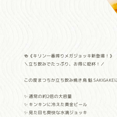
🍻《キリン一番搾りメガジョッキ新登場！》
＼立ち飲みでたっぷり、お得に乾杯！／
この度まつちか立ち飲み焼き鳥 魁 SAKIG
✨ 通常の約2倍の大容量
✨ キンキンに冷えた黄金ビール
✨ 見た目も爽快な水滴ジョッキ