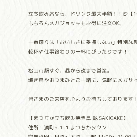
立ち飲み席なら、ドリンク最大半額！！🍺【1
もちろんメガジョッキもお得に注文OK。
一番搾りは「おいしさに妥協しない」特別な
乾杯や仕事終わりの一杯にぴったりです！
松山市駅すぐ、昼から夜まで営業。
焼き鳥やおつまみとご一緒に、気軽にメガサ
皆さまのご来店を心よりお待ちしております
【まつちか立ち飲み焼き鳥 魁 SAKIGAKE】
住所：湊町5-1-1 まつちかタウン
営業時間：月曜～木曜・日曜 11:00～21:00／金