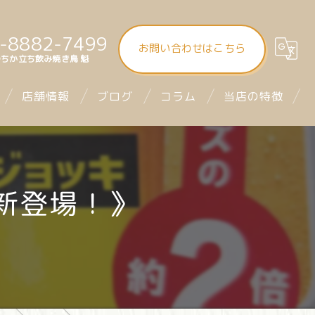
-8882-7499
お問い合わせはこちら
ちか立ち飲み焼き鳥 魁
店舗情報
ブログ
コラム
当店の特徴
大街道立ち飲み焼き鳥 魁（さきがけ）
食べ飲み放題
まつちか立ち飲み焼き鳥 魁
昼飲み
新登場！》
mitra1st ミトラファースト
立ち飲み
お座席
デート