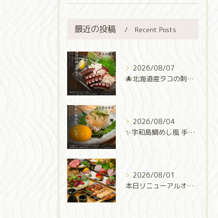
最近の投稿
Recent Posts
2026/08/07
🐙北海道産タコの刺身🐙
2026/08/04
✨宇和島鯛めし風 手巻き寿司✨
2026/08/01
本日リニューアルオープン‼️