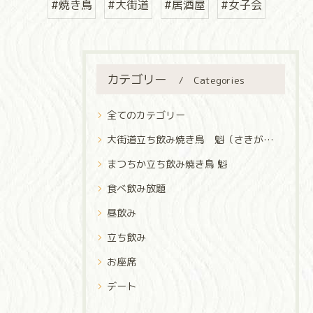
#焼き鳥
#大街道
#居酒屋
#女子会
カテゴリー
Categories
全てのカテゴリー
大街道立ち飲み焼き鳥 魁（さきがけ）
まつちか立ち飲み焼き鳥 魁
食べ飲み放題
昼飲み
立ち飲み
お座席
デート