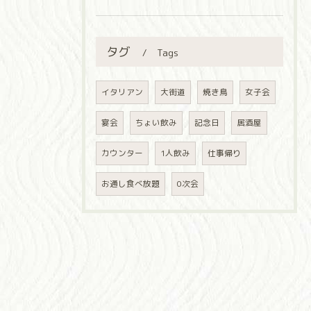
タグ
Tags
イタリアン
大街道
焼き鳥
女子会
宴会
ちょい飲み
記念日
居酒屋
カウンター
1人飲み
仕事帰り
お通し食べ放題
0次会