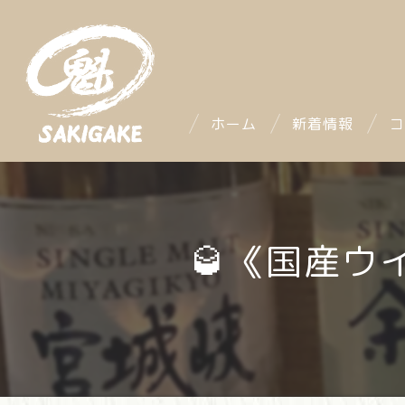
ホーム
新着情報
コ
🥃《国産