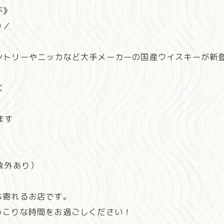
杯》
り／
に、サントリーやニッカなど大手メーカーの国産ウイスキーが新
く
ます
象外あり）
ち寄れるお店です。
っこりな時間をお過ごしください！