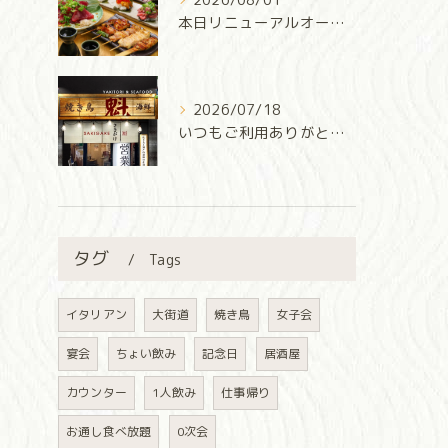
本日リニューアルオープン‼️
2026/07/18
いつもご利用ありがとうございます✨
タグ
Tags
イタリアン
大街道
焼き鳥
女子会
宴会
ちょい飲み
記念日
居酒屋
カウンター
1人飲み
仕事帰り
お通し食べ放題
0次会