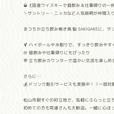
🥃《国産ウイスキーで昼飲み＆仕事帰りの一
＼サントリー・ニッカなど人気銘柄が仲間入
まつちか立ち飲み焼き鳥 魁 SAKIGAKE
🍹 ハイボールや水割りで、すっきり飲みやす
🍺 昼飲みや仕事帰りにもぴったり
💬 立ち飲みカウンターで温かい交流も楽しめ
さらに…
💰 ドリンク割引サービスも実施中！（一部対
松山市駅すぐの好立地で、気軽にふらっと立
初めての方も常連さんも大歓迎。一緒に心ほ