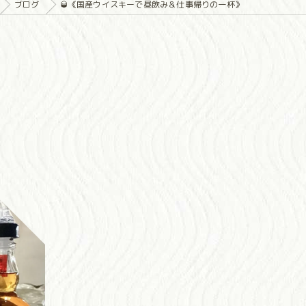
ブログ
🥃《国産ウイスキーで昼飲み＆仕事帰りの一杯》