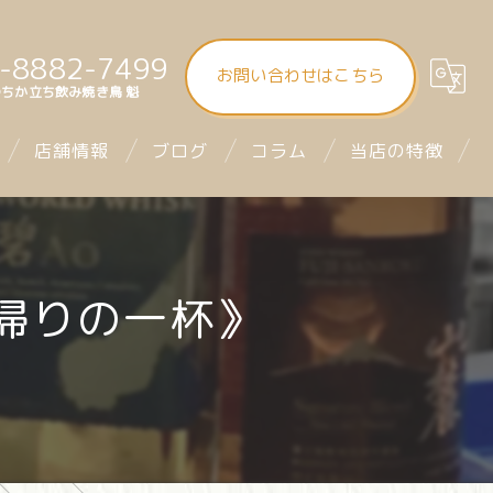
-8882-7499
お問い合わせはこちら
ちか立ち飲み焼き鳥 魁
店舗情報
ブログ
コラム
当店の特徴
大街道立ち飲み焼き鳥 魁（さきがけ）
食べ飲み放題
まつちか立ち飲み焼き鳥 魁
昼飲み
帰りの一杯》
mitra1st ミトラファースト
立ち飲み
お座席
デート