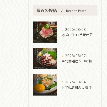
最近の投稿
Recent Posts
2026/08/08
🌿 ネギトロ手巻き寿司 🌿
2026/08/07
🐙北海道産タコの刺身🐙
2026/08/04
✨宇和島鯛めし風 手巻き寿司✨