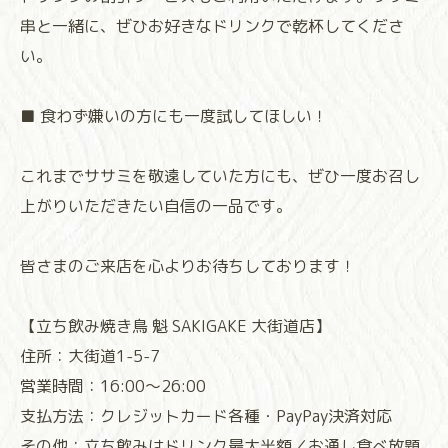
串と一緒に、ぜひお好きなドリンクで乾杯してくださ
い。
■ 食わず嫌いの方にも一度試してほしい！
これまでササミを敬遠していた方にも、ぜひ一度お召し
上がりいただきたい自信の一品です。
皆さまのご来店を心よりお待ちしております！
⁡⁡⁡⁡⁡⁡⁡⁡⁡⁡⁡⁡⁡⁡⁡⁡⁡⁡⁡⁡⁡⁡⁡⁡⁡⁡【立ち飲み焼き鳥 魁 SAKIGAKE 大街道店】
住所：大街道1-5-7
営業時間：16:00〜26:00
支払方法：クレジットカード各種・PayPay決済対応
その他：立ち飲みはドリンク最大半額／お通し食べ放題