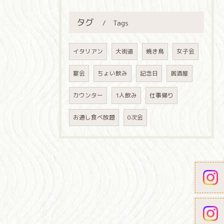
タグ
Tags
イタリアン
大街道
焼き鳥
女子会
宴会
ちょい飲み
記念日
居酒屋
カウンター
1人飲み
仕事帰り
お通し食べ放題
0次会