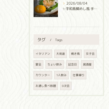
2026/08/04
✨宇和島鯛めし風 手巻き寿司✨
タグ
Tags
イタリアン
大街道
焼き鳥
女子会
宴会
ちょい飲み
記念日
居酒屋
カウンター
1人飲み
仕事帰り
お通し食べ放題
0次会