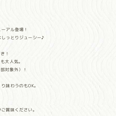
ューアル登場！
はしっとりジューシー♪
とき！
にも大人気。
一部対象外）！
り味わうのもOK。
ひご賞味ください。