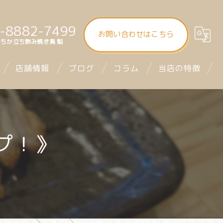
-8882-7499
お問い合わせはこちら
ちか立ち飲み焼き鳥 魁
店舗情報
ブログ
コラム
当店の特徴
大街道立ち飲み焼き鳥 魁（さきがけ）
食べ飲み放題
まつちか立ち飲み焼き鳥 魁
昼飲み
プ！》
mitra1st ミトラファースト
立ち飲み
お座席
デート