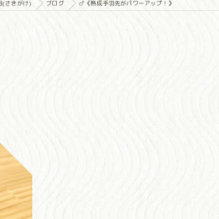
(さきがけ)
ブログ
🍗《熟成手羽先がパワーアップ！》