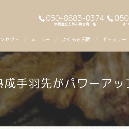
050-8883-0374
050
大街道立ち飲み焼き鳥 魁
まつ
ンセプト
メニュー
よくある質問
ギャラリー
《熟成手羽先がパワーアッ