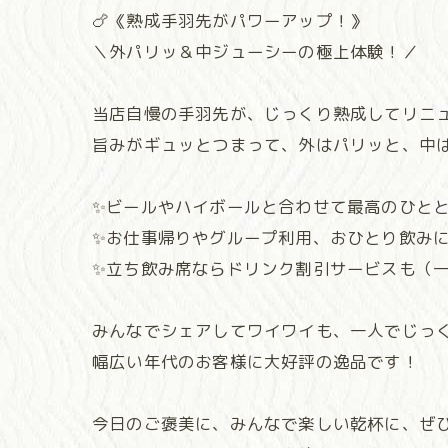
🍗《熟成手羽先がパワーアップ！》
＼外パリッ＆中ジューシーの極上体験！／
当店自慢の手羽先が、じっくり熟成してリニ
旨みがギュッとつまって、外はパリッと、中
✨ビールやハイボールと合わせて最高のひと
✨お仕事帰りやグループ利用、おひとり飲み
✨立ち飲み席ならドリンク割引サービスも（
みんなでシェアしてワイワイも、一人でじっく
幅広い年代のお客様に大好評の逸品です！
今日のご褒美に、みんなで楽しい乾杯に、ぜ