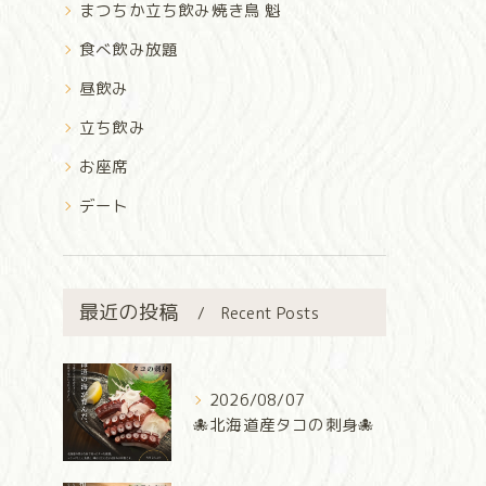
まつちか立ち飲み焼き鳥 魁
食べ飲み放題
昼飲み
立ち飲み
お座席
デート
最近の投稿
Recent Posts
2026/08/07
🐙北海道産タコの刺身🐙