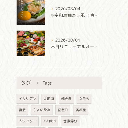
2026/08/04
✨宇和島鯛めし風 手巻き寿司✨
2026/08/01
本日リニューアルオープン‼️
タグ
Tags
イタリアン
大街道
焼き鳥
女子会
宴会
ちょい飲み
記念日
居酒屋
カウンター
1人飲み
仕事帰り