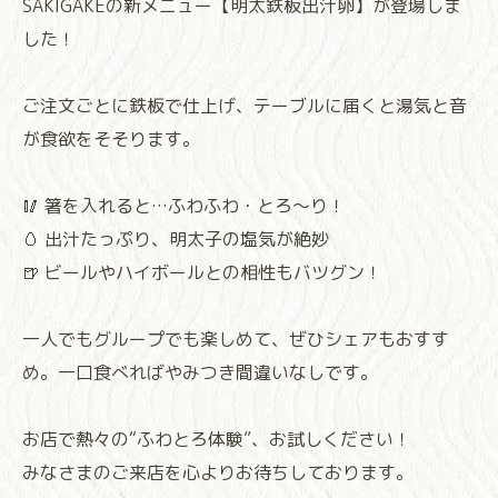
SAKIGAKEの新メニュー【明太鉄板出汁卵】が登場しま
した！
ご注文ごとに鉄板で仕上げ、テーブルに届くと湯気と音
が食欲をそそります。
🥢 箸を入れると…ふわふわ・とろ〜り！
🥚 出汁たっぷり、明太子の塩気が絶妙
🍺 ビールやハイボールとの相性もバツグン！
一人でもグループでも楽しめて、ぜひシェアもおすす
め。一口食べればやみつき間違いなしです。
お店で熱々の“ふわとろ体験”、お試しください！
みなさまのご来店を心よりお待ちしております。