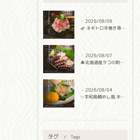
2026/08/08
🌿 ネギトロ手巻き寿司 🌿
2026/08/07
🐙北海道産タコの刺身🐙
2026/08/04
✨宇和島鯛めし風 手巻き寿司✨
タグ
Tags