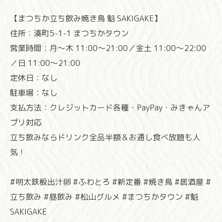
【まつちか立ち飲み焼き鳥 魁 SAKIGAKE】
住所：湊町5-1-1 まつちかタウン
営業時間：月～木 11:00～21:00／金土 11:00～22:00
／日 11:00～21:00
定休日：なし
駐車場：なし
支払方法：クレジットカード各種・PayPay・みきゃんア
プリ対応
立ち飲みならドリンク全品半額＆お通し食べ放題も人
気！
#明太鉄板出汁卵 #ふわとろ #新定番 #焼き鳥 #居酒屋 #
立ち飲み #昼飲み #松山グルメ #まつちかタウン #魁
SAKIGAKE