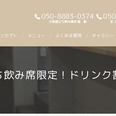
050-8883-0374
050
大街道立ち飲み焼き鳥 魁
まつ
ンセプト
メニュー
よくある質問
ギャラリー
ち飲み席限定！ドリンク