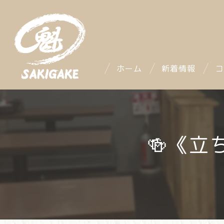
ホーム
新着情報
コ
🍻《立