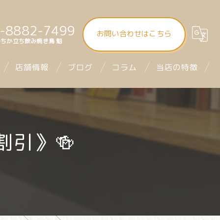
-8882-7499
お問い合わせはこちら
ちか立ち飲み焼き鳥 魁
店舗情報
ブログ
コラム
当店の特徴
大街道立ち飲み焼き鳥 魁（さきがけ）
食べ飲み放題
まつちか立ち飲み焼き鳥 魁
昼飲み
割引》🍻
mitra1st ミトラファースト
立ち飲み
お座席
デート