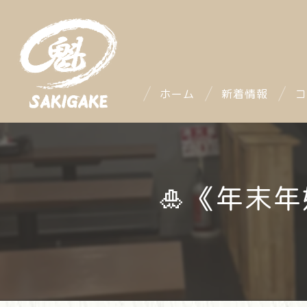
ホーム
新着情報
コ
🎍《年末