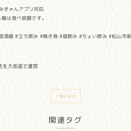
・みきゃんアプリ対応
れ鶏は食べ放題です。
屋 #立ち飲み #焼き鳥 #昼飲み #ちょい飲み #松山市駅 #
店を大街道で運営
一覧に戻る
関連タグ