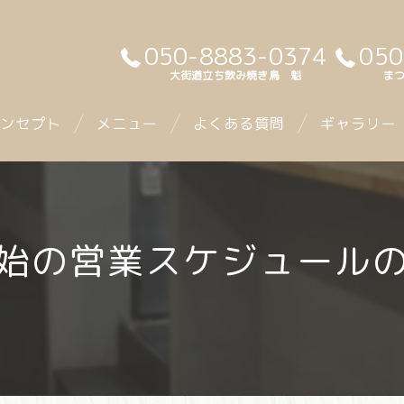
050-8883-0374
050
大街道立ち飲み焼き鳥 魁
まつ
ンセプト
メニュー
よくある質問
ギャラリー
年始の営業スケジュール