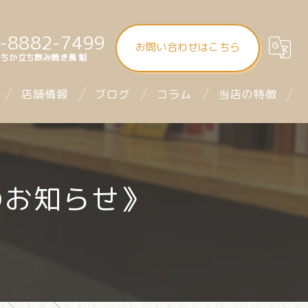
-8882-7499
お問い合わせはこちら
ちか立ち飲み焼き鳥 魁
店舗情報
ブログ
コラム
当店の特徴
大街道立ち飲み焼き鳥 魁（さきがけ）
食べ飲み放題
まつちか立ち飲み焼き鳥 魁
昼飲み
のお知らせ》
mitra1st ミトラファースト
立ち飲み
お座席
デート