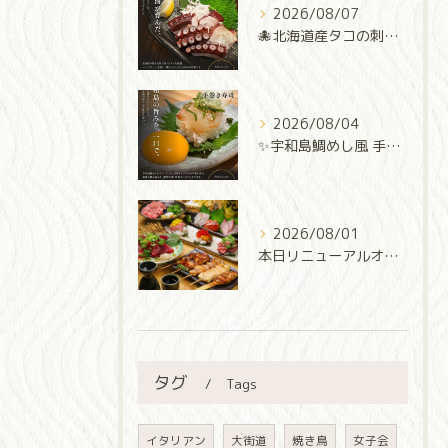
2026/08/07
🐙北海道産タコの刺身🐙
2026/08/04
✨宇和島鯛めし風 手巻き寿司✨
2026/08/01
本日リニューアルオープン‼️
タグ
Tags
イタリアン
大街道
焼き鳥
女子会