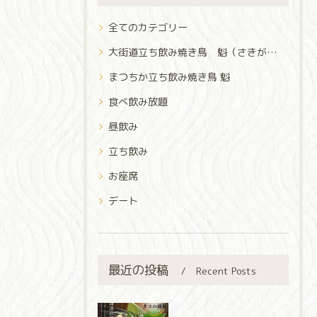
全てのカテゴリー
大街道立ち飲み焼き鳥 魁（さきがけ）
まつちか立ち飲み焼き鳥 魁
食べ飲み放題
昼飲み
立ち飲み
お座席
デート
最近の投稿
Recent Posts