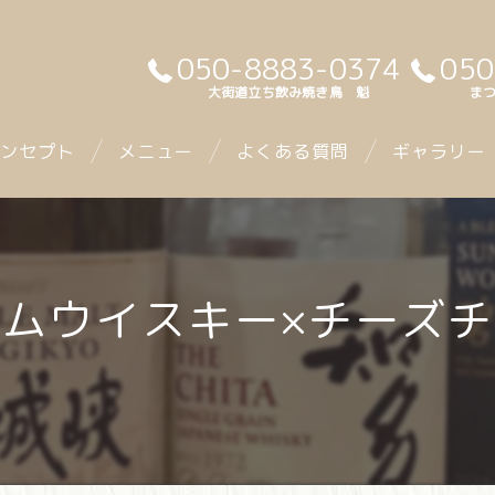
050-8883-0374
050
大街道立ち飲み焼き鳥 魁
まつ
ンセプト
メニュー
よくある質問
ギャラリー
ムウイスキー×チーズ