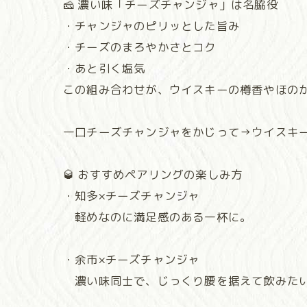
🧀 濃い味「チーズチャンジャ」は名脇役
・チャンジャのピリッとした旨み
・チーズのまろやかさとコク
・あと引く塩気
この組み合わせが、ウイスキーの樽香やほの
一口チーズチャンジャをかじって→ウイスキー
🥃 おすすめペアリングの楽しみ方
・知多×チーズチャンジャ
軽めなのに満足感のある一杯に。
・余市×チーズチャンジャ
濃い味同士で、じっくり腰を据えて飲みた