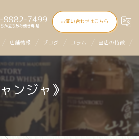
-8882-7499
お問い合わせはこちら
ちか立ち飲み焼き鳥 魁
店舗情報
ブログ
コラム
当店の特徴
大街道立ち飲み焼き鳥 魁（さきがけ）
食べ飲み放題
まつちか立ち飲み焼き鳥 魁
昼飲み
チャンジャ》
mitra1st ミトラファースト
立ち飲み
お座席
デート