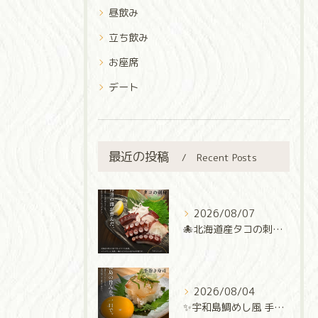
昼飲み
立ち飲み
お座席
デート
最近の投稿
Recent Posts
2026/08/07
🐙北海道産タコの刺身🐙
2026/08/04
✨宇和島鯛めし風 手巻き寿司✨