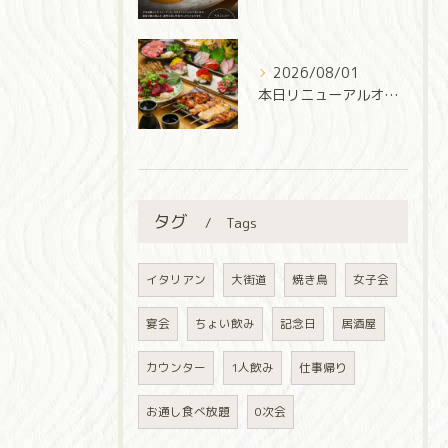
2026/08/01
本日リニューアルオープン‼️
タグ
Tags
イタリアン
大街道
焼き鳥
女子会
宴会
ちょい飲み
記念日
居酒屋
カウンター
1人飲み
仕事帰り
お通し食べ放題
0次会