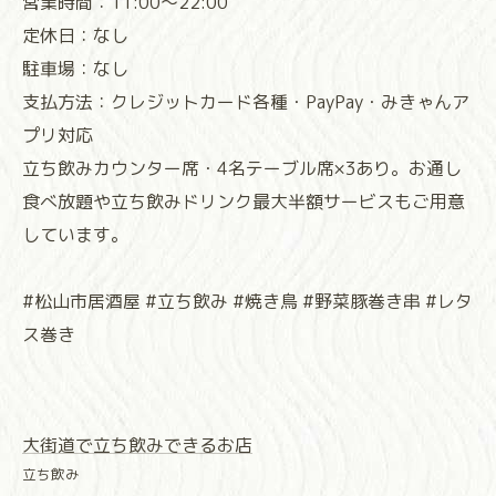
営業時間：11:00～22:00
定休日：なし
駐車場：なし
支払方法：クレジットカード各種・PayPay・みきゃんア
プリ対応
立ち飲みカウンター席・4名テーブル席×3あり。お通し
食べ放題や立ち飲みドリンク最大半額サービスもご用意
しています。
#松山市居酒屋 #立ち飲み #焼き鳥 #野菜豚巻き串 #レタ
ス巻き
大街道で立ち飲みできるお店
立ち飲み