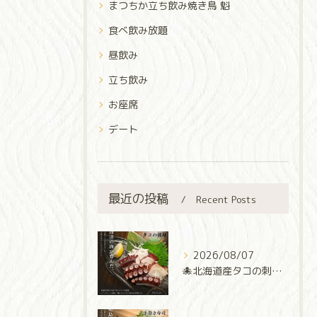
まつちか立ち飲み焼き鳥 魁
食べ飲み放題
昼飲み
立ち飲み
お座席
デート
最近の投稿
Recent Posts
2026/08/07
🐙北海道産タコの刺身🐙