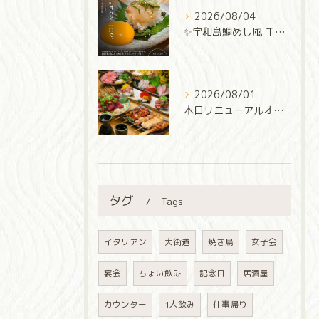
2026/08/04
✨宇和島鯛めし風 手巻き寿司✨
2026/08/01
本日リニューアルオープン‼️
タグ
Tags
イタリアン
大街道
焼き鳥
女子会
宴会
ちょい飲み
記念日
居酒屋
カウンター
1人飲み
仕事帰り