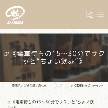
🍺《電車待ちの15〜30分でサク
ッと“ちょい飲み”》
愛媛県大街道の焼き鳥なら大街道立ち飲み焼き鳥 魁(さきがけ)
ブログ
🍺《電車待ちの15〜30分でサクッと“ちょい飲み”》
🍺《電車待ちの15〜30分でサクッと“ちょい飲