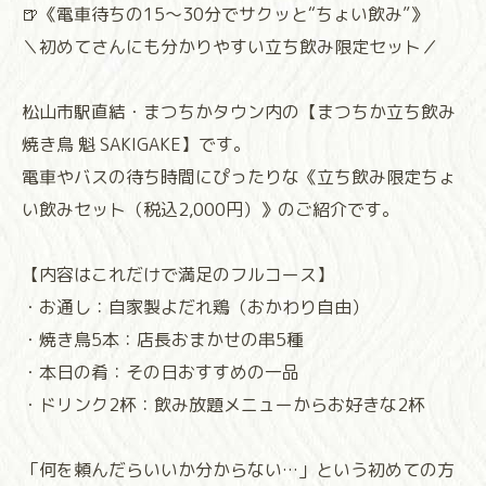
🍺《電車待ちの15〜30分でサクッと“ちょい飲み”》
＼初めてさんにも分かりやすい立ち飲み限定セット／
松山市駅直結・まつちかタウン内の【まつちか立ち飲み
焼き鳥 魁 SAKIGAKE】です。
電車やバスの待ち時間にぴったりな《立ち飲み限定ちょ
い飲みセット（税込2,000円）》のご紹介です。
【内容はこれだけで満足のフルコース】
・お通し：自家製よだれ鶏（おかわり自由）
・焼き鳥5本：店長おまかせの串5種
・本日の肴：その日おすすめの一品
・ドリンク2杯：飲み放題メニューからお好きな2杯
「何を頼んだらいいか分からない…」という初めての方