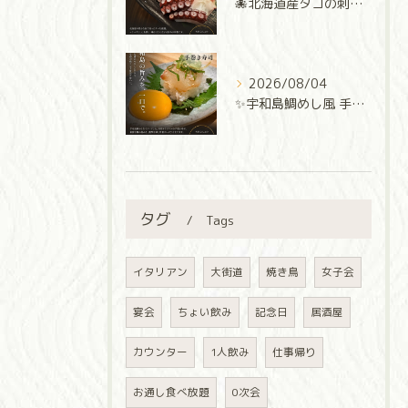
🐙北海道産タコの刺身🐙
2026/08/04
✨宇和島鯛めし風 手巻き寿司✨
タグ
Tags
イタリアン
大街道
焼き鳥
女子会
宴会
ちょい飲み
記念日
居酒屋
カウンター
1人飲み
仕事帰り
お通し食べ放題
0次会