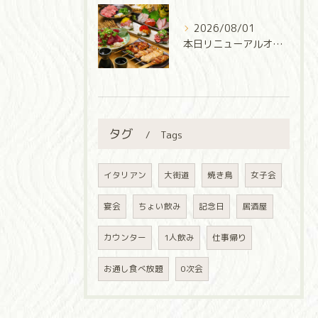
2026/08/01
本日リニューアルオープン‼️
タグ
Tags
イタリアン
大街道
焼き鳥
女子会
宴会
ちょい飲み
記念日
居酒屋
カウンター
1人飲み
仕事帰り
お通し食べ放題
0次会