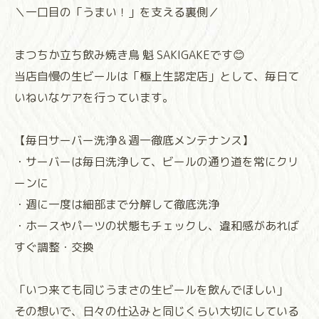
＼一口目の「うまい！」を支える裏側／
まつちか立ち飲み焼き鳥 魁 SAKIGAKEです😊
当店自慢の生ビールは「極上生認定店」として、毎日て
いねいなケアを行っています。
【毎日サーバー洗浄＆週一徹底メンテナンス】
・サーバーは毎日洗浄して、ビールの通り道を常にクリ
ーンに
・週に一度は細部まで分解して徹底洗浄
・ホースやパーツの状態もチェックし、違和感があれば
すぐ調整・交換
「いつ来ても同じうまさの生ビールを飲んでほしい」
その想いで、日々の仕込みと同じくらい大切にしている