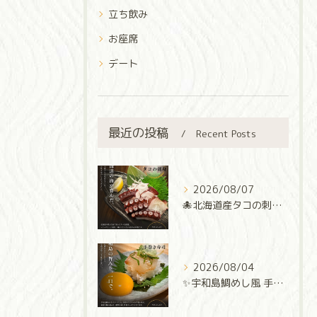
立ち飲み
お座席
デート
最近の投稿
Recent Posts
2026/08/07
🐙北海道産タコの刺身🐙
2026/08/04
✨宇和島鯛めし風 手巻き寿司✨