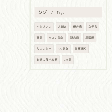
タグ
Tags
イタリアン
大街道
焼き鳥
女子会
宴会
ちょい飲み
記念日
居酒屋
カウンター
1人飲み
仕事帰り
お通し食べ放題
0次会