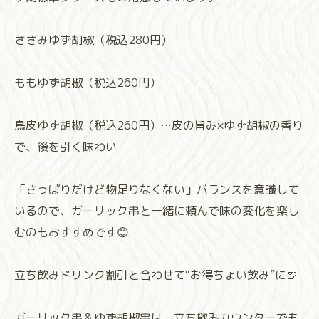
ささみゆず胡椒（税込280円）
ももゆず胡椒（税込260円）
鳥皮ゆず胡椒（税込260円）…皮の旨み×ゆず胡椒の香り
で、後を引く味わい
「さっぱりだけど物足りなくない」バランスを意識して
いるので、ガーリック串と一緒に頼んで味の変化を楽し
むのもおすすめです😊
立ち飲みドリンク割引と合わせて“お得ちょい飲み”に🍺
ガーリック串＆ゆず胡椒串は、立ち飲みカウンターでも