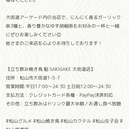
尋ねください。
大街道アーケード内の当店で、にんにく香るガーリック
串3種と、香り豊かなゆず胡椒串をお好みの一杯と一緒
にぜひお楽しみください😊 ⁡
⁡皆さまのご来店を心よりお待ちしております！⁡
⁡⁡⁡⁡⁡⁡⁡⁡⁡⁡⁡⁡⁡⁡【立ち飲み焼き鳥 魁 SAKIGAKE 大街道店】
住所：松山市大街道1-5-7⁡
⁡営業時間:平日17:00〜24:30 土日祝12:00〜24:30
支払方法：クレジットカード各種・PayPay決済対応
その他：立ち飲みはドリンク最大半額／お通し食べ放題⁡
⁡#松山グルメ #松山焼き鳥 #松山カクテル #松山女子会 #