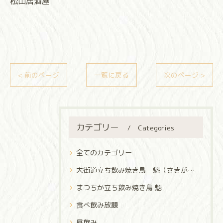
松山居酒屋⁡
< 前のページ
一覧に戻る
次のページ >
カテゴリー
Categories
全てのカテゴリー
大街道立ち飲み焼き鳥 魁（さきがけ）
まつちか立ち飲み焼き鳥 魁
食べ飲み放題
昼飲み