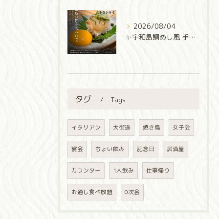
2026/08/04
✨宇和島鯛めし風 手巻き寿司✨
タグ
Tags
イタリアン
大街道
焼き鳥
女子会
宴会
ちょい飲み
記念日
居酒屋
カウンター
1人飲み
仕事帰り
お通し食べ放題
0次会