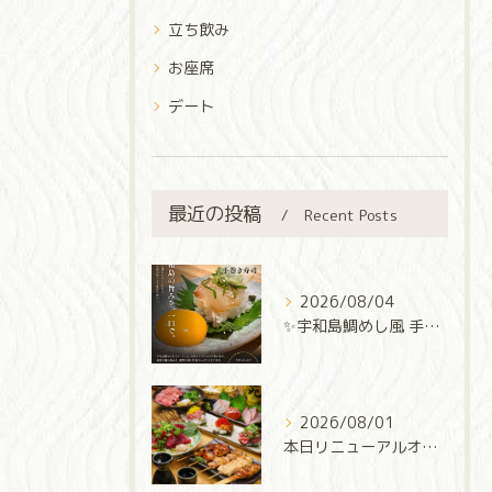
立ち飲み
お座席
デート
最近の投稿
Recent Posts
2026/08/04
✨宇和島鯛めし風 手巻き寿司✨
2026/08/01
本日リニューアルオープン‼️