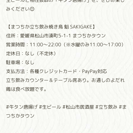
生ビールと相性抜群の「牛タン唐揚げ」を、ぜひお楽し
みください😊
【まつちか立ち飲み焼き鳥 魁 SAKIGAKE】
住所：愛媛県松山市湊町5-1-1 まつちかタウン
営業時間：11:00～22:00（※水曜のみ11:00～17:00）
定休日：なし（不定休）
駐車場：なし
支払方法：各種クレジットカード・PayPay対応
立ち飲みカウンター＆テーブル席あり。お通しのよだれ
鶏は食べ放題です。
#牛タン唐揚げ #生ビール #松山市居酒屋 #立ち飲み #ま
つちかタウン