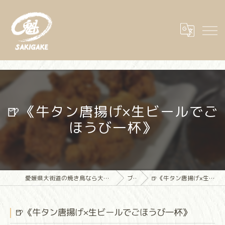
🍺《牛タン唐揚げ×生ビールでご
ほうび一杯》
愛媛県大街道の焼き鳥なら大街道立ち飲み焼き鳥 魁(さきがけ)
ブログ
🍺《牛タン唐揚げ×生ビールでごほうび一杯》
🍺《牛タン唐揚げ×生ビールでごほうび一杯》