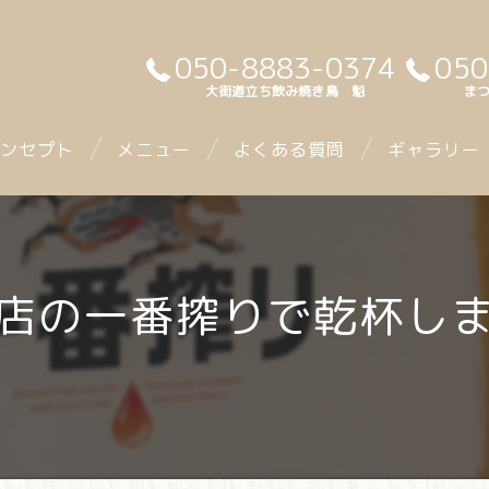
050-8883-0374
050
大街道立ち飲み焼き鳥 魁
まつ
ンセプト
メニュー
よくある質問
ギャラリー
店の一番搾りで乾杯しま