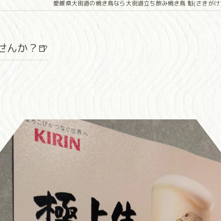
愛媛県大街道の焼き鳥なら大街道立ち飲み焼き鳥 魁(さきがけ
んか？🍺