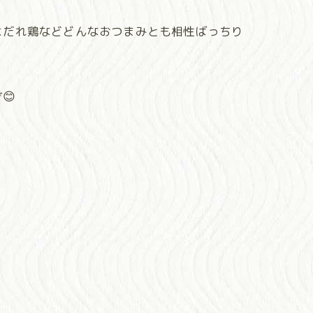
よだれ鶏などどんなおつまみとも相性ばっちり
😊