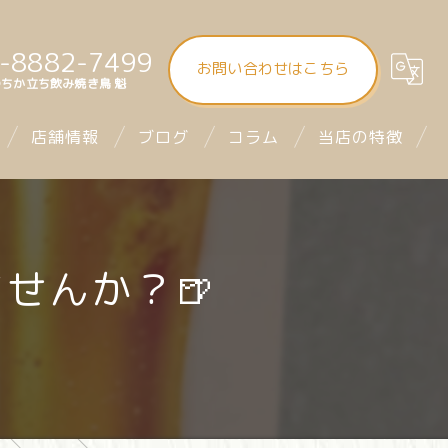
-8882-7499
お問い合わせはこちら
ちか立ち飲み焼き鳥 魁
店舗情報
ブログ
コラム
当店の特徴
大街道立ち飲み焼き鳥 魁（さきがけ）
食べ飲み放題
まつちか立ち飲み焼き鳥 魁
昼飲み
せんか？🍺
mitra1st ミトラファースト
立ち飲み
お座席
デート