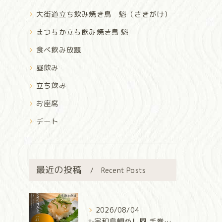
大街道立ち飲み焼き鳥 魁（さきがけ）
まつちか立ち飲み焼き鳥 魁
食べ飲み放題
昼飲み
立ち飲み
お座席
デート
最近の投稿
Recent Posts
2026/08/04
✨宇和島鯛めし風 手巻き寿司✨