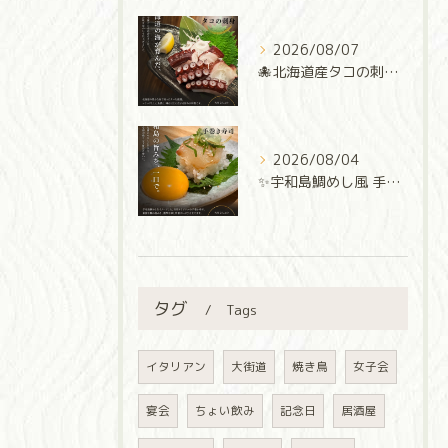
2026/08/07
🐙北海道産タコの刺身🐙
2026/08/04
✨宇和島鯛めし風 手巻き寿司✨
タグ
Tags
イタリアン
大街道
焼き鳥
女子会
宴会
ちょい飲み
記念日
居酒屋