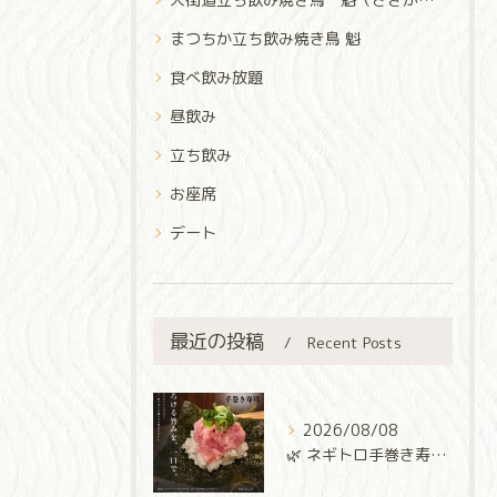
まつちか立ち飲み焼き鳥 魁
食べ飲み放題
昼飲み
立ち飲み
お座席
デート
最近の投稿
Recent Posts
2026/08/08
🌿 ネギトロ手巻き寿司 🌿