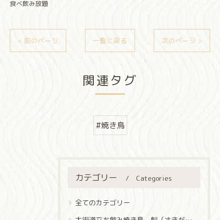
食べ飲み放題
< 前のページ
一覧に戻る
次のページ >
関連タグ
#焼き鳥
カテゴリー
Categories
全てのカテゴリー
大街道立ち飲み焼き鳥 魁（さきがけ）