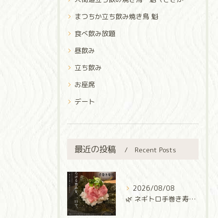
まつちか立ち飲み焼き鳥 魁
食べ飲み放題
昼飲み
立ち飲み
お座席
デート
最近の投稿
Recent Posts
2026/08/08
🌿 ネギトロ手巻き寿司 🌿