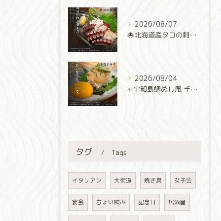
2026/08/07
🐙北海道産タコの刺身🐙
2026/08/04
✨宇和島鯛めし風 手巻き寿司✨
タグ
Tags
イタリアン
大街道
焼き鳥
女子会
宴会
ちょい飲み
記念日
居酒屋