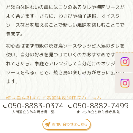
ど淡白な味わいの串にはコクのあるタレや梅肉ソースが
よく合います。さらに、わさびや柚子胡椒、オイスター
ソースなどを加えることで新しい風味を楽しむこともで
きます。
初心者はまず市販の焼き鳥ソースやレシピ人気のタレを
使い、自分の好みを見つけていくのがおすすめです。慣
れてきたら、家庭でアレンジして自分だけのオリジナル
ソースを作ることで、焼き鳥の楽しみ方がさらに広がり
ます。
焼き鳥を引き立てる調味料活用テクニック
050-8883-0374
050-8882-7499
焼き鳥をさらに美味しく味わうためには、調味料の使い
大街道立ち飲み焼き鳥 魁
まつちか立ち飲み焼き鳥 魁
方にひと工夫することが大切です。例えば、タレを塗る
お問い合わせはこちら
タイミングは焼き上がりの直前がポイント。これによ