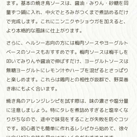
ます。基本の焼き鳥ソースは、醤油・みりん・砂糖を同
焼き鳥レシピに合うタレの極意とは
量ずつ鍋に入れ、中火でとろみがつくまで煮詰めるだけ
焼き鳥レシピ別タレ選びのポイント解説
で完成します。これにニンニクやショウガを加えると、
焼き鳥の味を左右するタレの極意を伝授
より本格的な風味に仕上がります。
焼き鳥タレの種類と特徴を徹底解説
さらに、ヘルシー志向の方には梅肉ソースやヨーグルト
焼き鳥レシピに合うタレの作り方ガイド
ベースのソースもおすすめです。梅肉ソースは梅干しを
焼き鳥に最適なタレの使い分け方紹介
叩いてみりんや醤油で伸ばすだけ、ヨーグルトソースは
無糖ヨーグルトにレモン汁やハーブを混ぜるとさっぱり
と楽しめます。これらは鶏肉との相性が抜群で、野菜巻
き串にもよく合います。
焼き鳥のアレンジレシピを試す際は、味の濃さや塩分量
に注意しましょう。特にタレを煮詰めすぎると塩辛くな
りがちなので、途中で味見をすることが失敗を防ぐコツ
です。初心者でも簡単に作れるレシピから始めて、徐々