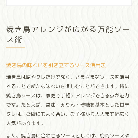
ア
プロ風焼き鳥アレンジのソース実践術紹介
焼き鳥を美味しく変えるソースアレンジ術
焼き鳥アレンジが広がる万能ソー
タレ派必見！焼き鳥用の黄金比レシピ
ス術
焼き鳥タレの黄金比で味を極める秘訣
家庭でも再現できる焼き鳥タレレシピ人気
焼き鳥の味わいを引き立てるソース活用法
焼き鳥タレの基本材料と比率のポイント
焼き鳥タレのレシピをプロに近づける方法
焼き鳥は塩やタレだけでなく、さまざまなソースを活用
焼き鳥が一層美味しくなるタレの作り方
することで新たな味わいを楽しむことができます。特に
焼き鳥ソースは、家庭で手軽にアレンジできる点が魅力
ヘルシー思考なら焼き鳥もソースで変身
です。たとえば、醤油・みりん・砂糖を基本とした甘辛
焼き鳥をヘルシーに楽しむソース選び
ダレは、ご飯にもよく合い、お子様から大人まで幅広く
健康志向の焼き鳥ソースアレンジ実例集
人気があります。
焼き鳥と相性抜群なヘルシー調味料活用
また、焼き鳥に合わせるソースとしては、梅肉ソースや