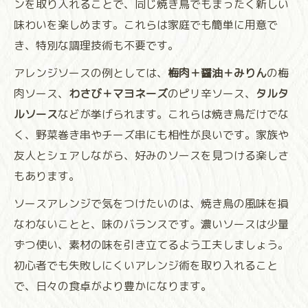
ンを取り入れることで、同じ焼き鳥でもまったく新しい
味わいを楽しめます。これらは家庭でも簡単に用意で
き、特別な調理技術も不要です。
アレンジソースの例としては、
梅肉＋醤油＋みりん
の梅
肉ソース、
わさび＋マヨネーズ
のピリ辛ソース、
タルタ
ルソース
などが挙げられます。これらは焼き鳥だけでな
く、野菜巻き串やチーズ串にも相性が良いです。家族や
友人とシェアしながら、好みのソースを見つける楽しさ
もあります。
ソースアレンジで気をつけたいのは、焼き鳥の風味を損
なわないことと、味のバランスです。濃いソースは少量
ずつ使い、素材の味を引き立てるよう工夫しましょう。
初心者でも失敗しにくいアレンジ術を取り入れること
で、日々の食卓がより豊かになります。