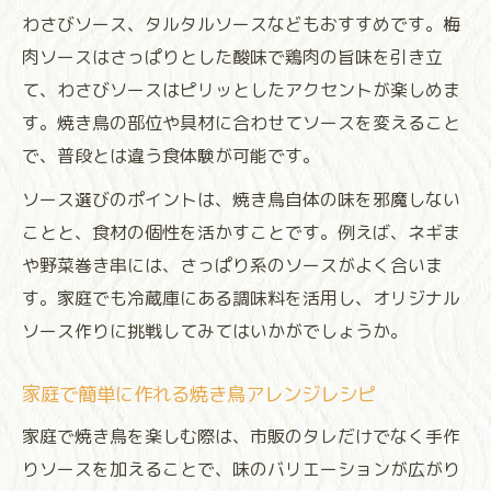
焼き鳥を低カロリーに仕上げるソース術
わさびソース、タルタルソースなどもおすすめです。梅
焼き鳥のヘルシーアレンジで栄養アップ
肉ソースはさっぱりとした酸味で鶏肉の旨味を引き立
自宅で簡単に作れる焼き鳥のソース活用
て、わさびソースはピリッとしたアクセントが楽しめま
焼き鳥ソースの簡単アレンジレシピ集
す。焼き鳥の部位や具材に合わせてソースを変えること
自宅で作る焼き鳥ソースの活用ポイント
で、普段とは違う食体験が可能です。
焼き鳥のタレを使った活用レシピ特集
ソース選びのポイントは、焼き鳥自体の味を邪魔しない
レンジで手軽に作れる焼き鳥ソース紹介
ことと、食材の個性を活かすことです。例えば、ネギま
焼き鳥ソースで日々の食卓を豊かにする
や野菜巻き串には、さっぱり系のソースがよく合いま
す。家庭でも冷蔵庫にある調味料を活用し、オリジナル
焼き鳥の味わい深める調味料の選び方
ソース作りに挑戦してみてはいかがでしょうか。
焼き鳥に合う調味料の上手な選び方
焼き鳥を引き立てる調味料活用テクニック
家庭で簡単に作れる焼き鳥アレンジレシピ
焼き鳥ソースと調味料の組み合わせ例
家庭で焼き鳥を楽しむ際は、市販のタレだけでなく手作
焼き鳥料理におすすめの調味料ランキング
りソースを加えることで、味のバリエーションが広がり
焼き鳥の味を深める調味料選定ポイント