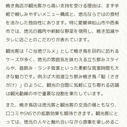
焼き鳥店が観光客から高い支持を受ける理由は、まず手
軽で親しみやすいメニュー構成と、地元ならではの食材
を活かした独自性にあります。特に愛媛県松山市や西条
市では、地元の鶏肉や新鮮な野菜を使用し、焼き加減や
タレに店ごとのこだわりが表れています。
観光客は「ご当地グルメ」として焼き鳥を目的に訪れる
ケースが多く、地元の雰囲気を味わえる立ち飲みスタイ
ルや、昼飲み・ランチ営業といった柔軟な営業時間も大
きな魅力です。例えば大街道立ち飲み焼き鳥「魁（さき
がけ）」のように、観光の合間に気軽に立ち寄れる店舗
は観光動線の中で重要な役割を果たしています。
また、焼き鳥店は地元客と観光客の交流の場ともなり、
口コミやSNSでの拡散効果も期待できます。観光客にと
っては、地元の人々と触れ合いながら食事を楽しめるこ