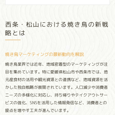
由
焼き鳥人気の裏側と西条松山での工夫
地域特化型焼き鳥戦略のメリットと課題
西条・松山における焼き鳥の新戦
焼き鳥が地域経済を動かす理由を解説
略とは
焼き鳥による地域経済活性化の仕組みとは
焼き鳥産業が地元雇用に与える影響を考察
焼き鳥マーケティングの最新動向を解説
観光客に支持される焼き鳥ビジネスの特徴
地元農産物と焼き鳥の連携の重要性
焼き鳥業界では近年、地域密着型のマーケティングが注
焼き鳥で生まれる地域ブランド力の秘密
目を集めています。特に愛媛県松山市や西条市では、地
元産食材の活用や観光資源との連携など、地域資源を活
焼き鳥に見る松山西条の活性化事例集
かした独自戦略が展開されています。人口減少や消費者
地域連携で実現する焼き鳥の人気向上策
ニーズの多様化に対応し、持ち帰りやテイクアウトサー
焼き鳥イベントが街を盛り上げる理由
ビスの強化、SNSを活用した情報発信など、消費者との
地元食材活用で差がつく焼き鳥店の工夫
接点を増やす工夫が進んでいます。