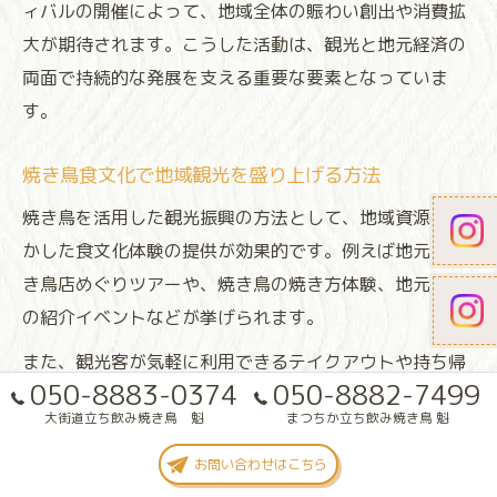
ィバルの開催によって、地域全体の賑わい創出や消費拡
大が期待されます。こうした活動は、観光と地元経済の
両面で持続的な発展を支える重要な要素となっていま
す。
焼き鳥食文化で地域観光を盛り上げる方法
焼き鳥を活用した観光振興の方法として、地域資源を活
かした食文化体験の提供が効果的です。例えば地元の焼
き鳥店めぐりツアーや、焼き鳥の焼き方体験、地元食材
の紹介イベントなどが挙げられます。
また、観光客が気軽に利用できるテイクアウトや持ち帰
050-8883-0374
050-8882-7499
りサービスも、旅行者のニーズに応える重要なポイント
大街道立ち飲み焼き鳥 魁
まつちか立ち飲み焼き鳥 魁
です。西条市や松山市では「西条市 焼き鳥 持ち帰り」な
どの検索需要が高く、多様な提供方法が観光消費の拡大
お問い合わせはこちら
につながっています。