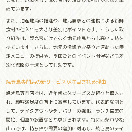
しなど、地域ならではの食材を活かした料理が人気を集
焼き鳥を巡る観光プランの新たな提案
めています。
地域資源を活かす焼き鳥の工夫と展望
また、地産地消の推進や、地元農家との連携による新鮮
地元食材と焼き鳥の相乗効果を最大化
食材の仕入れも大きな差別化ポイントです。こうした取
焼き鳥店が取り組む環境配慮型ビジネス
り組みは、観光客だけでなく地元住民からも高い支持を
得ています。さらに、地元の伝統やお祭りと連動した限
地域特産を活かした焼き鳥メニュー開発術
定メニューの提供や、季節ごとのイベント開催なども差
焼き鳥マーケティングで持続可能性を追求
別化戦略の一環として有効です。
季節ごとの焼き鳥イベントと地域活性化
焼き鳥専門店の新サービスが注目される理由
焼き鳥専門店では、近年新たなサービスが続々と導入さ
れ、顧客満足度の向上に寄与しています。代表的な例と
して、テイクアウトやデリバリーの強化、ランチ営業の
開始、個室の設置などが挙げられます。特に西条市や松
山市では、持ち帰り需要の増加に対応し、焼き鳥のテイ