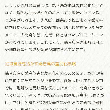
焼き鳥を通じた観光プロモーション事例
こうした流れの背景には、焼き鳥が地域の食文化だけで
SNS発信で話題を呼ぶ焼き鳥の仕掛け
なく、観光や地域活性化の柱としても期待されているこ
注目集まる焼き鳥の地域連携術とは
とが挙げられます。例えば、西条市や松山市では観光客
焼き鳥を軸とした地域企業の連携事例
に向けたグルメマップの配布や、地元食材を使った限定
持ち帰り需要拡大と焼き鳥の新展開
メニューの開発など、地域一体となったプロモーション
焼き鳥を活用した地元自治体の取り組み
が行われています。これにより、焼き鳥店の集客力向上
や地域経済への波及効果が期待されています。
焼き鳥と観光業がコラボする可能性
地域コミュニティ形成に焼き鳥が果たす役
地域資源を活かす焼き鳥の差別化戦略
割
焼き鳥店が競合他店と差別化を図るためには、地元の特
焼き鳥を通じた観光とグルメの関係性
色を前面に出すことが重要です。愛媛県松山市や西条市
観光客に愛される焼き鳥店の魅力を分析
では、地鶏や地元野菜を使用したメニュー開発が進めら
焼き鳥がもたらすご当地グルメ効果とは
れています。例えば、大街道立ち飲み焼き鳥 魁（さきが
焼き鳥食文化で地域観光を盛り上げる方法
け）では、色鮮やかな野菜巻き串や黒さつま鶏の地鶏刺
焼き鳥とお土産商品の開発事例に注目