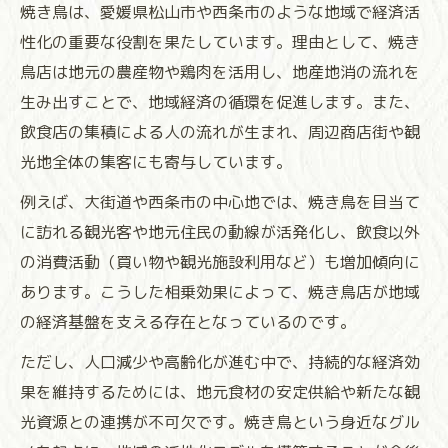
焼き鳥は、愛媛県松山市や西条市のような地域で経済活
性化の重要な役割を果たしています。理由として、焼き
鳥店は地元の農産物や鶏肉を活用し、地産地消の流れを
生み出すことで、地域経済の循環を促進します。また、
飲食店の集積による人の流れが生まれ、周辺商店街や観
光地全体の集客にも寄与しています。
例えば、大街道や西条市の中心地では、焼き鳥を目当て
に訪れる観光客や地元住民の動線が活発化し、飲食以外
の消費活動（買い物や観光施設利用など）も増加傾向に
あります。こうした相乗効果によって、焼き鳥店が地域
の経済基盤を支える存在となっているのです。
ただし、人口減少や高齢化が進む中で、持続的な経済効
果を維持するためには、地元食材の安定供給や新たな観
光資源との連携が不可欠です。焼き鳥という身近なグル