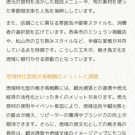
地元の食材を活かした独自メニューや、旬の素材を使っ
た季節限定串も人気を後押ししています。
また、店舗ごとに異なる雰囲気や接客スタイルも、消費
者の選択肢を広げています。西条市のミシュラン掲載店
や、松山市の立ち飲みスタイルなど、多様な業態が共存
している点も特徴です。こうした工夫が、焼き鳥文化を
地域に根付かせる原動力となっています。
地域特化型焼き鳥戦略のメリットと課題
地域特化型の焼き鳥戦略には、観光資源との連携や地元
経済の活性化といった多くのメリットがあります。地元
食材の使用やイベント参加により、地域住民や観光客と
の接点が増え、リピーターの獲得やブランド力の向上が
期待できます。さらに、地域の食文化としての焼き鳥の
発信は、観光誘致や地域全体のイメージアップにもつな