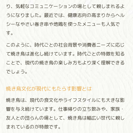
り、気軽なコミュニケーションの場として親しまれるよ
多彩なスタイルで楽しむ焼き鳥の今
うになりました。最近では、健康志向の高まりからヘル
現代焼き鳥の多様なスタイルと進化の特徴
シーなやさい巻き串や地鶏を使ったメニューも人気で
焼き鳥進化が広げる楽しみ方のバリエーシ
す。
ョン
このように、時代ごとの社会背景や消費者ニーズに応じ
伝統と新感覚が融合する焼き鳥の今を体験
て焼き鳥は進化し続けています。時代ごとの特徴を知る
焼き鳥進化がもたらす味わいの新発見
ことで、現代の焼き鳥の楽しみ方もより深く理解できる
家庭でも楽しめる最新焼き鳥スタイルとは
でしょう。
焼き鳥文化が現代にもたらす影響とは
焼き鳥は、現代の食文化やライフスタイルにも大きな影
響を与え続けています。仕事帰りの立ち飲みや、家族・
友人との団らんの場として、焼き鳥は幅広い世代に親し
まれているのが特徴です。