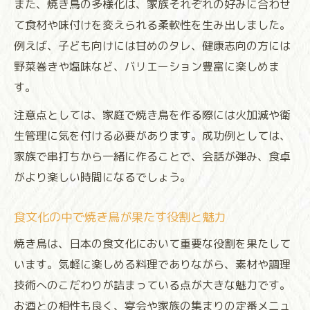
また、焼き鳥の多様化は、家族それぞれの好みに合わせ
て食材や味付けを変えられる柔軟性を生み出しました。
例えば、子ども向けには甘めのタレ、健康志向の方には
野菜巻きや塩味など、バリエーション豊富に楽しめま
す。
注意点としては、家庭で焼き鳥を作る際には火加減や衛
生管理に気を付ける必要があります。成功例としては、
家族で串打ちから一緒に作ることで、会話が弾み、食卓
がより楽しい時間になるでしょう。
食文化の中で焼き鳥が果たす役割と魅力
焼き鳥は、日本の食文化において重要な役割を果たして
います。気軽に楽しめる料理でありながら、素材や調理
技術へのこだわりが詰まっている点が大きな魅力です。
お酒との相性も良く、宴会や家族の集まりの定番メニュ