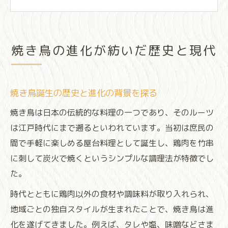
伝統と革新が交差する焼き鳥の歩み
焼き鳥進化の鍵となる出来事を振り返る
日本食文化に息づく焼き鳥の変遷
焼き鳥の進化が紡いだ歴史と現代
日本食文化で育まれた焼き鳥の変化とは
焼き鳥が日本各地に根付いた理由について
焼き鳥誕生の歴史と進化の背景を探る
伝統を守り続ける焼き鳥の工夫と進化
焼き鳥進化が食卓に与える影響を考察
焼き鳥は日本の伝統的な料理の一つであり、そのルーツ
は江戸時代にまで遡るといわれています。当初は庶民の
食文化の中で焼き鳥が果たす役割と魅力
間で手軽に楽しめる屋台料理として誕生し、鶏肉を竹串
伝統が未来へと繋ぐ焼き鳥新風景
に刺して炭火で焼くというシンプルな調理法が特徴でし
伝統を受け継ぐ焼き鳥進化の新たな流れ
た。
現代の感性が生む焼き鳥の新風景とは
時代とともに鶏肉以外の食材や調味料が取り入れられ、
焼き鳥文化が未来に継承される理由を探る
地域ごとの独自スタイルが生まれたことで、焼き鳥は進
焼き鳥の進化がもたらす地域の活性化
化を遂げてきました。例えば、タレや塩、味噌などさま