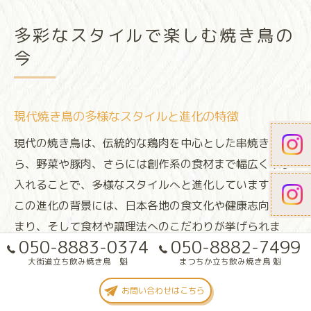
多彩なスタイルで楽しむ焼き鳥の
今
現代焼き鳥の多様なスタイルと進化の特徴
現代の焼き鳥は、伝統的な鶏肉を中心とした串焼きか
ら、野菜や豚肉、さらには創作系の食材まで幅広く取り
入れることで、多様なスタイルへと進化しています。
この進化の背景には、日本各地の食文化や健康志向の高
まり、そして食材や調理法へのこだわりが挙げられま
050-8883-0374
050-8882-7499
す。
大街道立ち飲み焼き鳥 魁
まつちか立ち飲み焼き鳥 魁
たとえば、やさい巻き串は色鮮やかな野菜を鶏肉や豚肉
お問い合わせはこちら
で巻き、焼き鳥の新たな楽しみ方を提案しています。