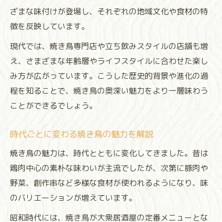
未来へ繋がる焼き鳥の伝統と工夫の融合
ざまな味付けが登場し、それぞれの地域文化や食材の特
食材と調理法で広がる焼き鳥の世界
徴を反映しています。
焼き鳥に使われる多彩な食材の進化とは
現代では、焼き鳥専門店や立ち飲みスタイルの店舗も増
調理法の工夫が生む焼き鳥の新しい味わい
え、さまざまな年齢層やライフスタイルに合わせた楽し
焼き鳥進化の裏側にある食材選びのポイン
み方が広がっています。こうした歴史的背景や進化の過
ト
程を知ることで、焼き鳥の奥深い魅力をより一層味わう
焼き鳥の伝統調理法と現代技術の融合例
ことができるでしょう。
焼き鳥の進化が調理器具にもたらす変化
時代ごとに変わる焼き鳥の魅力を解説
焼き鳥の起源と進化を紐解く旅路
焼き鳥の魅力は、時代とともに変化してきました。昔は
焼き鳥の起源を辿り進化の歴史を知る
鶏肉中心の素朴な味わいが主流でしたが、次第に豚肉や
進化する焼き鳥が持つ意味とその背景
野菜、創作串など多様な食材が使われるようになり、味
焼き鳥誕生の理由を文化とともに解説
のバリエーションが増えています。
焼き鳥の歴史を支える食材や調理技術
昭和時代には、焼き鳥が大衆居酒屋の定番メニューとな
焼き鳥進化の旅路における転換点とは