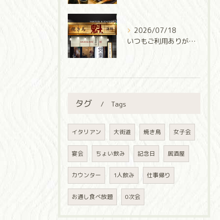
2026/07/18
いつもご利用ありがとうございます✨
タグ
Tags
イタリアン
大街道
焼き鳥
女子会
宴会
ちょい飲み
記念日
居酒屋
カウンター
1人飲み
仕事帰り
お通し食べ放題
0次会