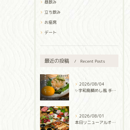
昼飲み
立ち飲み
お座席
デート
最近の投稿
Recent Posts
2026/08/04
✨宇和島鯛めし風 手巻き寿司✨
2026/08/01
本日リニューアルオープン‼️