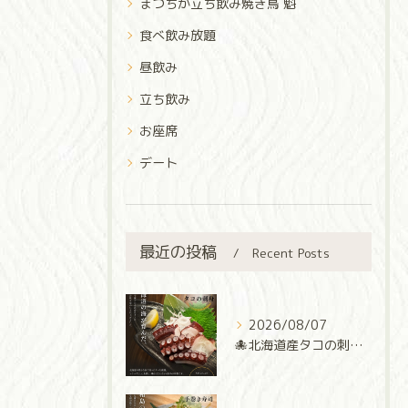
まつちか立ち飲み焼き鳥 魁
食べ飲み放題
昼飲み
立ち飲み
お座席
デート
最近の投稿
Recent Posts
2026/08/07
🐙北海道産タコの刺身🐙