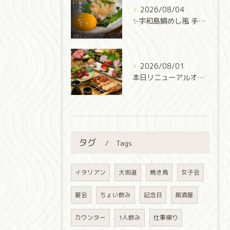
2026/08/04
✨宇和島鯛めし風 手巻き寿司✨
2026/08/01
本日リニューアルオープン‼️
タグ
Tags
イタリアン
大街道
焼き鳥
女子会
宴会
ちょい飲み
記念日
居酒屋
カウンター
1人飲み
仕事帰り