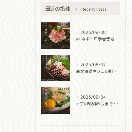
最近の投稿
Recent Posts
2026/08/08
🌿 ネギトロ手巻き寿司 🌿
2026/08/07
🐙北海道産タコの刺身🐙
2026/08/04
✨宇和島鯛めし風 手巻き寿司✨