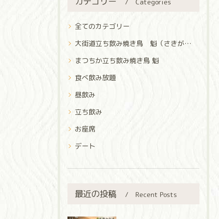
カテゴリー
Categories
全てのカテゴリー
大街道立ち飲み焼き鳥 魁（さきがけ）
まつちか立ち飲み焼き鳥 魁
食べ飲み放題
昼飲み
立ち飲み
お座席
デート
最近の投稿
Recent Posts